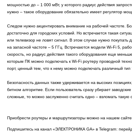
мощностью до – 1 000 мВт, у которого радиус действия запрост
нужно – такое оборудование обязательно имеет регулятор мощ
Следом нужно акцентировать внимание на рабочей частоте. Бо
достаточно для городских условий. Но встречается такая ситуа
или телевизор не ловят сигнал. В этом случае нужно покупат
на запасной частоте – 5 ГГц. Встречаются модели Wi-Fi 5, ра
скорость, но радиус действия такого оборудования еще меньш
которым ПК можно подключать к Wi-Fi роутеру проводной техн
порт, ценный тем, что к нему можно подключать различный тип
Безопасность данных также удерживается на высоких позициях
битном алгоритме. Если пользователь сразу убирает заводские
сложные, то можно заслуженно считать одно – взломать такую
Приобрести роутеры и маршрутизаторы можно на нашем сайте
Подпишитесь на канал «ЭЛЕКТРОНИКА GA» в Telegram: перей