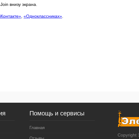
oin внизу экрана.
ВКонтакте»
,
«Одноклассниках»
.
ия
Помощь и сервисы
Главная
Copyright
Отзывы