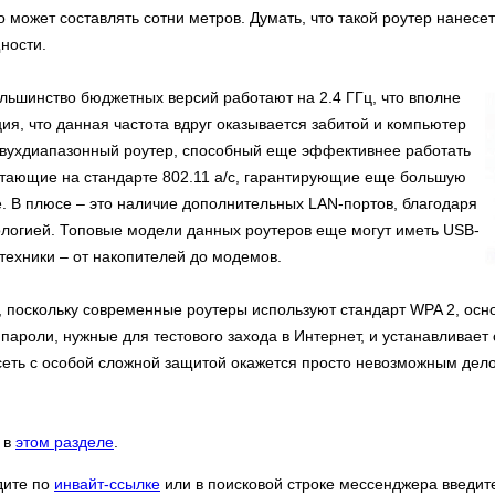
о может составлять сотни метров. Думать, что такой роутер нанесе
ности.
льшинство бюджетных версий работают на 2.4 ГГц, что вполне
ция, что данная частота вдруг оказывается забитой и компьютер
ь двухдиапазонный роутер, способный еще эффективнее работать
ботающие на стандарте 802.11 a/c, гарантирующие еще большую
е. В плюсе – это наличие дополнительных LAN-портов, благодаря
ологией. Топовые модели данных роутеров еще могут иметь USB-
 техники – от накопителей до модемов.
, поскольку современные роутеры используют стандарт WPA 2, осн
 пароли, нужные для тестового захода в Интернет, и устанавливает
 сеть с особой сложной защитой окажется просто невозможным дел
 в
этом разделе
.
дите по
инвайт-ссылке
или в поисковой строке мессенджера введит