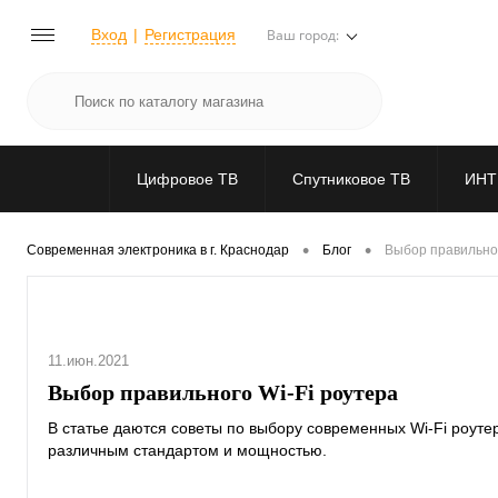
Вход
Регистрация
Ваш город:
Цифровое ТВ
Спутниковое ТВ
ИНТ
•
•
Современная электроника в г. Краснодар
Блог
Выбор правильног
11.июн.2021
Выбор правильного Wi-Fi роутера
В статье даются советы по выбору современных Wi-Fi роуте
различным стандартом и мощностью.