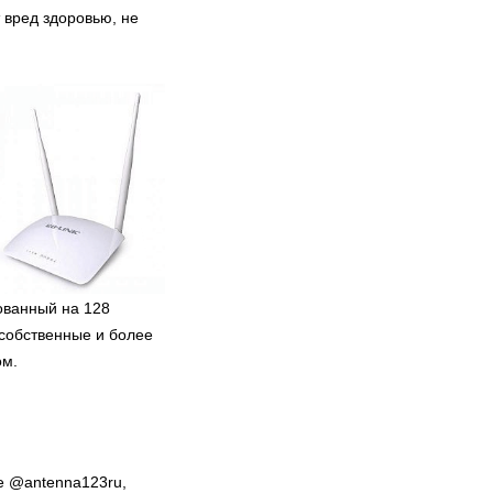
просто фантастически.
т вред здоровью, не
Несколько месяцев назад
копирование таких игр была
просто невыносимо сложной
задачей. И в данный момент
многое изменилось, можно
позабыть о головных болях,
связанных с сохранением
консольных игр, теперь у вас
есть возможность просто
скопировать игры в три простых
этапа.
ованный на 128
 собственные и более
ом.
е @antenna123ru,