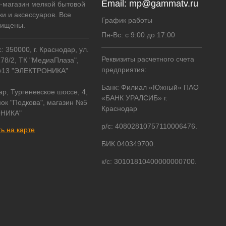
Email:
mp@gammatv.ru
т-магазин мелкой бытовой
ки и аксессуаров. Все
График работы
щищены.
Пн-Вс: с 9:00 до 17:00
 350000, г. Краснодар, ул.
Реквизиты расчетного счета
178/2, ТК "МедиаПлаза",
предприятия:
№13 "ЭЛЕКТРОНИКА"
Банк: Филиал «Южный» ПАО
ар, Тургеневское шоссе, 4,
«БАНК УРАЛСИБ» г.
ок "Подкова", магазин №5
Краснодар
НИКА"
р/с: 40802810757110006476.
ь на карте
БИК 040349700.
к/с: 30101810400000000700.