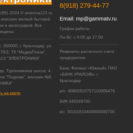
8(918) 279-44-77
 1991-2024 © antenna123.ru
Email:
mp@gammatv.ru
т-магазин мелкой бытовой
ки и аксессуаров. Все
График работы
щищены.
Пн-Вс: с 9:00 до 17:00
 350000, г. Краснодар, ул.
Реквизиты расчетного счета
178/2, ТК "МедиаПлаза",
предприятия:
№13 "ЭЛЕКТРОНИКА"
Банк: Филиал «Южный» ПАО
ар, Тургеневское шоссе, 4,
«БАНК УРАЛСИБ» г.
ок "Подкова", магазин №5
Краснодар
НИКА"
р/с: 40802810757110006476.
ь на карте
БИК 040349700.
к/с: 30101810400000000700.