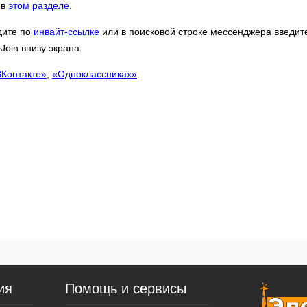
 в
этом разделе
.
дите по
инвайт-ссылке
или в поисковой строке мессенджера введит
oin внизу экрана.
ВКонтакте»
,
«Одноклассниках»
.
ия
Помощь и сервисы