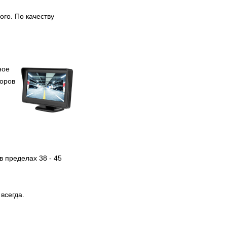
просто фантастически.
Несколько месяцев назад
го. По качеству
копирование таких игр была
просто невыносимо сложной
задачей. И в данный момент
многое изменилось, можно
позабыть о головных болях,
связанных с сохранением
ное
консольных игр, теперь у вас
есть возможность просто
оров
скопировать игры в три простых
этапа.
 пределах 38 - 45
всегда.