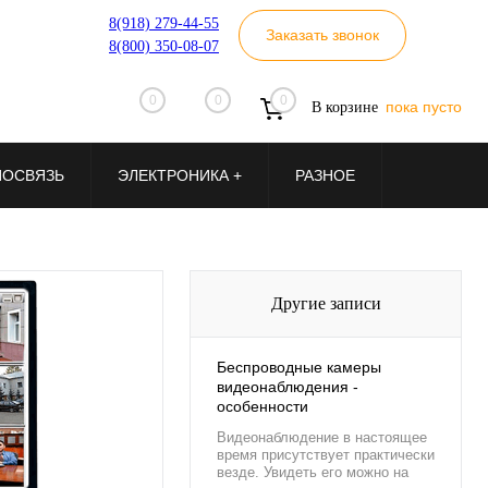
8(918) 279-44-55
Заказать звонок
8(800) 350-08-07
0
0
0
пока пусто
В корзине
ИОСВЯЗЬ
ЭЛЕКТРОНИКА +
РАЗНОЕ
Другие записи
Беспроводные камеры
видеонаблюдения -
особенности
Видеонаблюдение в настоящее
время присутствует практически
везде. Увидеть его можно на