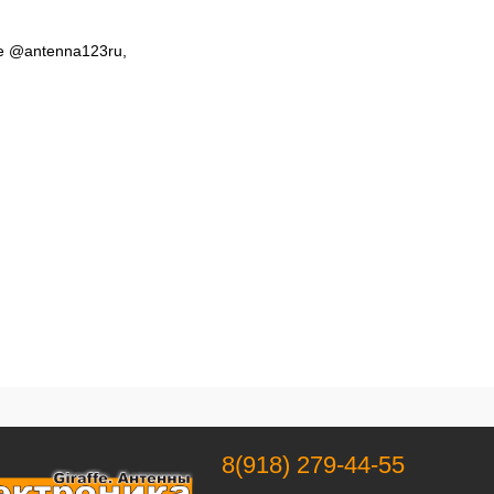
е @antenna123ru,
8(918) 279-44-55