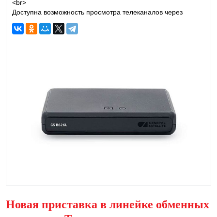
<br>
Доступна возможность просмотра телеканалов через
интернет<br>
Приобретение цифрового приемника модели GS B626L на
базе программной платформы StingrayTV.<br>
Приемник изготовлен с соблюдением международных
стандартов безопасности. Пожалуйста, внимательно
прочитайте правила техники безопасности до первого
включения вашего приемника.<br>
Приемник осуществляет прием каналов в стандартном
(SD), высоком (Full HD) и сверхвысоком разрешении (Ultra
HD).<br>
Данная модель приемника может быть подключена к
беспроводной сети с помощью встроенного Wi-Fi-
адаптера.<br>
Данный приемник может выполнять функцию сервера при
использовании совместно с приемником GS C591, GS
C5911, GS C592, GS C593 или GS Gamekit (клиент). В этом
случае приемник GS B626L (сервер) будет передавать
медиаконтент приемнику-клиенту через локальную сеть.
<br>
Новая приставка в линейке обменных