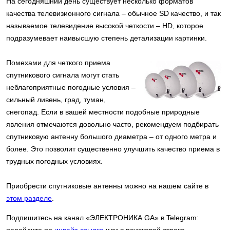
На сегодняшний день существует несколько форматов
качества телевизионного сигнала – обычное SD качество, и так
называемое телевидение высокой четкости – HD, которое
подразумевает наивысшую степень детализации картинки.
Помехами для четкого приема
спутникового сигнала могут стать
неблагоприятные погодные условия –
сильный ливень, град, туман,
снегопад. Если в вашей местности подобные природные
явления отмечаются довольно часто, рекомендуем подбирать
спутниковую антенну большого диаметра – от одного метра и
более. Это позволит существенно улучшить качество приема в
трудных погодных условиях.
Приобрести спутниковые антенны можно на нашем сайте в
этом разделе
.
Подпишитесь на канал «ЭЛЕКТРОНИКА GA» в Telegram:
перейдите по
инвайт-ссылке
или в поисковой строке