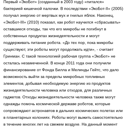
Первый «ЭкоБот» (созданный в 2003 году) «питался»
бактерией кишечной палочки. В последствии «ЭкоБот-II» (2005)
получал энергию от мертвых мух и гнилых яблок. Наконец,
«ЭкоБот-III» (2010) показал, как робот научился «сбрасывать»
оставшиеся отходы, так что его микробы не погибнут в
собственных продуктах жизнедеятельности и могут
поддерживать питание робота. «До тех пор, пока микробы
существуют, эти роботы могут продолжать идти», - считает
Гринман. С такой технологией рабочая группа «ЭкоБот» не
осталась незамеченной. В конце 2011 года они получили
финансирование от Фонда Билла и Мелинды Гейтс, что дало
возможность выйти за пределы микробных топливных
элементов, добывая необходимую энергию из продуктов
жизнедеятельности человека или отходов, для различных
гаджетов. Отходы жизнедеятельности человека также могут
однажды помочь космической державе роботов, которые
сопровождают астронавтов в дальних космических полетах или
в планетарных колониях. Роботы могут выжить самостоятельно
в течение многих лет на свежем воздухе. На данный момент