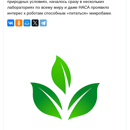
природных условиях, началось сразу в нескольких
лабораториях по всему миру и даже НАСА проявило
интерес к роботам способным «питаться» микробами.
Британские ученые еще в 2003 году, опираясь на
разработки пионеров робототехники, создали небольшого
«ЭкоБота», который извлекает энергию из микробных
топливных элементов.