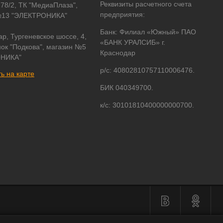
Реквизиты расчетного счета
178/2, ТК "МедиаПлаза",
предприятия:
№13 "ЭЛЕКТРОНИКА"
Банк: Филиал «Южный» ПАО
ар, Тургеневское шоссе, 4,
«БАНК УРАЛСИБ» г.
ок "Подкова", магазин №5
Краснодар
НИКА"
р/с: 40802810757110006476.
ь на карте
БИК 040349700.
к/с: 30101810400000000700.