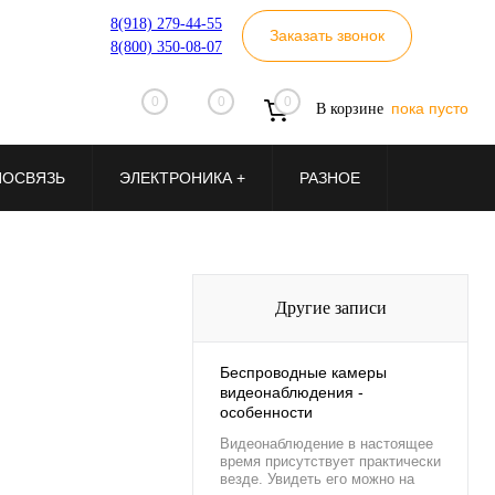
8(918) 279-44-55
Заказать звонок
8(800) 350-08-07
0
0
0
пока пусто
В корзине
ИОСВЯЗЬ
ЭЛЕКТРОНИКА +
РАЗНОЕ
Другие записи
Беспроводные камеры
видеонаблюдения -
особенности
Видеонаблюдение в настоящее
время присутствует практически
везде. Увидеть его можно на