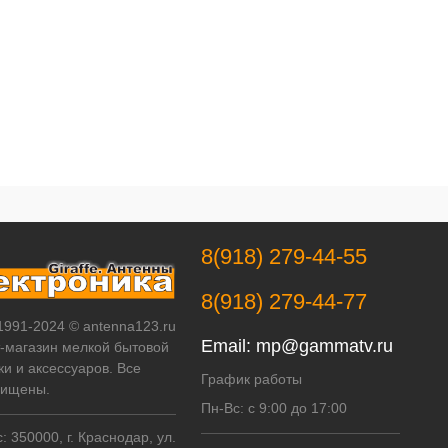
8(918) 279-44-55
8(918) 279-44-77
 1991-2024 © antenna123.ru
Email:
mp@gammatv.ru
т-магазин мелкой бытовой
ки и аксессуаров. Все
График работы
щищены.
Пн-Вс: с 9:00 до 17:00
 350000, г. Краснодар, ул.