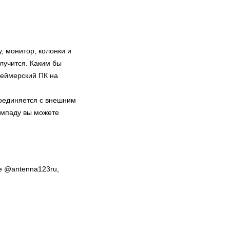
просто фантастически.
Несколько месяцев назад
копирование таких игр была
просто невыносимо сложной
задачей. И в данный момент
многое изменилось, можно
, монитор, колонки и
позабыть о головных болях,
лучится. Каким бы
связанных с сохранением
консольных игр, теперь у вас
геймерский ПК на
есть возможность просто
скопировать игры в три простых
этапа.
соединяется с внешним
ймпаду вы можете
е @antenna123ru,