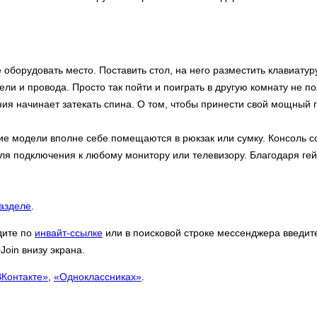
орудовать место. Поставить стол, на него разместить клавиатуру
ли и провода. Просто так пойти и поиграть в другую комнату не по
ния начинает затекать спина. О том, чтобы принести свой мощный 
ие модели вполне себе помещаются в рюкзак или сумку. Консоль 
для подключения к любому монитору или телевизору. Благодаря ге
азделе
.
дите по
инвайт-ссылке
или в поисковой строке мессенджера введит
oin внизу экрана.
ВКонтакте»
,
«Одноклассниках»
.