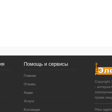
ия
Помощь и сервисы
Главная
Copyright
Отзывы
- интерне
электрони
Акции
права за
Услуги
Наш адрес:
Коллекции