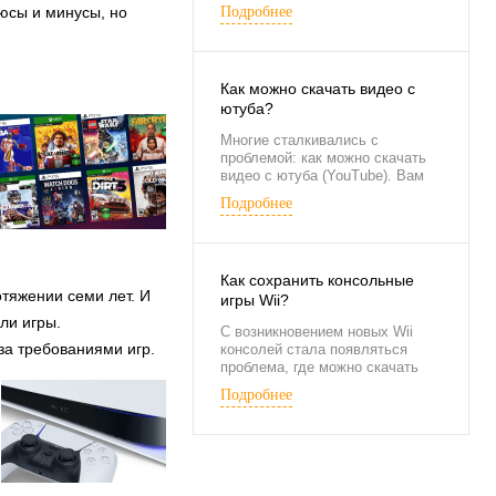
частных территориях, в
люсы и минусы, но
Подробнее
подъездах и лифтах, на улицах,
в магазинах и в организациях.
Наиболее современными его
вариантами являются системы,
Как можно скачать видео с
оснащенные беспроводными
камерами. Они обладают
ютуба?
некоторыми особенностями,
Многие сталкивались с
повышающими
проблемой: как можно скачать
функциональность
видео с ютуба (YouTube). Вам
видеонаблюдения.
понравился ролик, выложенный
Подробнее
на YouTube, захотелось
сохранить его на компьютер, а
как это сделать? Хочу показать
как это можно сделать, сразу
Как сохранить консольные
скажу, что способов достаточно
отяжении семи лет. И
много, но если вы будете знать
игры Wii?
хотя бы парочку, думаю вам
ли игры.
С возникновением новых Wii
этого хватит.
за требованиями игр.
консолей стала появляться
проблема, где можно скачать
игры для неё. Поиск программ в
Подробнее
локальной сети особого
результата не дал, то, что было
обнаружено, было весьма
малой толикой информации.
Однако недавно в интернете
появилось ПО, которое работает