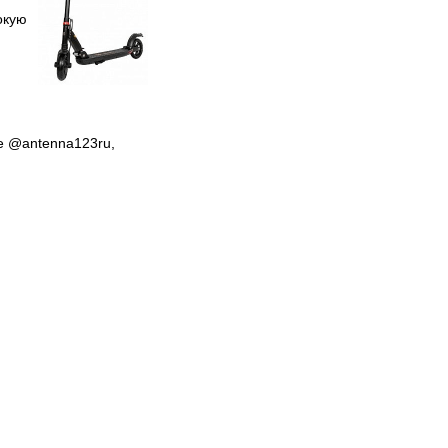
окую
е @antenna123ru,