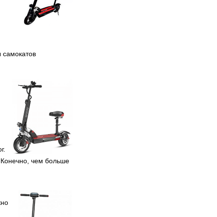
просто фантастически.
Несколько месяцев назад
копирование таких игр была
просто невыносимо сложной
задачей. И в данный момент
многое изменилось, можно
позабыть о головных болях,
ы самокатов
связанных с сохранением
консольных игр, теперь у вас
есть возможность просто
скопировать игры в три простых
этапа.
г.
. Конечно, чем больше
жно