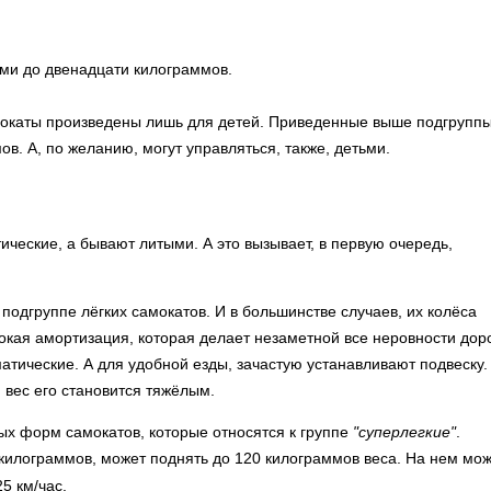
сьми до двенадцати килограммов.
амокаты произведены лишь для детей. Приведенные выше подгрупп
в. А, по желанию, могут управляться, также, детьми.
ические, а бывают литыми. А это вызывает, в первую очередь,
подгруппе лёгких самокатов. И в большинстве случаев, их колёса
кая амортизация, которая делает незаметной все неровности доро
матические. А для удобной езды, зачастую устанавливают подвеску
 вес его становится тяжёлым.
ых форм самокатов, которые относятся к группе
"суперлегкие"
.
 килограммов, может поднять до 120 килограммов веса. На нем мо
5 км/час.