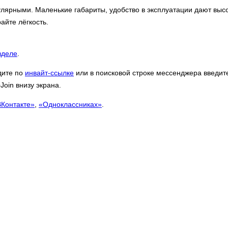
улярными. Маленькие габариты, удобство в эксплуатации дают выс
айте лёгкость.
зделе
.
дите по
инвайт-ссылке
или в поисковой строке мессенджера введит
oin внизу экрана.
ВКонтакте»
,
«Одноклассниках»
.