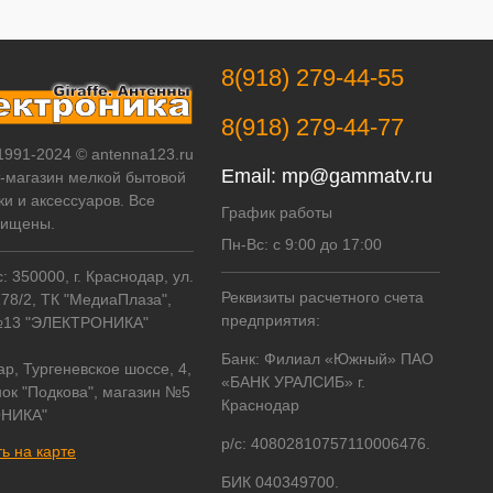
8(918) 279-44-55
8(918) 279-44-77
 1991-2024 © antenna123.ru
Email:
mp@gammatv.ru
т-магазин мелкой бытовой
ки и аксессуаров. Все
График работы
щищены.
Пн-Вс: с 9:00 до 17:00
 350000, г. Краснодар, ул.
Реквизиты расчетного счета
178/2, ТК "МедиаПлаза",
предприятия:
№13 "ЭЛЕКТРОНИКА"
Банк: Филиал «Южный» ПАО
ар, Тургеневское шоссе, 4,
«БАНК УРАЛСИБ» г.
ок "Подкова", магазин №5
Краснодар
НИКА"
р/с: 40802810757110006476.
ь на карте
БИК 040349700.