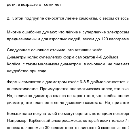
дети, в возрасте от семи лет.
2. К этой подгруппе относятся лёгкие самокаты, с весом от во
Многие ошибочно думают, что лёгкие и суперлегкие электрос
предназначены и для взрослых людей, весом до 120 килограммо
Следующее основное отличие, это
величина колёс.
Диаметры колёс суперлегких форм самокатов 4-6 дюймов.
Колёса, с таким маленьким диаметром, в основном, не пневмат
неудобство при езде.
Формы самокатов с диаметром колёс 6-8.5 дюймов относятся к 
пневматические. Преимущества пневматических колес, это высо
Но, величина диаметра колеса не гарант того, что колёса пнев
диаметр, тем плавнее и легче движение самоката. Но, при этом
Большинство покупателей не могут оценить потенциал некотор
Например:
электросамокат, который весит только 7
Карбоновый
проехать дорогу до 30 километров, с наивысшей скоростью до 2