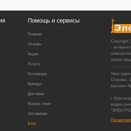
ия
Помощь и сервисы
Главная
Copyright
Отзывы
- интерне
электрони
Акции
права за
Услуги
Наш адрес:
Коллекции
Стасова, 
Бренды
магазин 
Доставка
г. Краснод
Вопрос ответ
радио-рын
"ЭЛЕКТРО
Оптовикам
Посмотрет
Блог