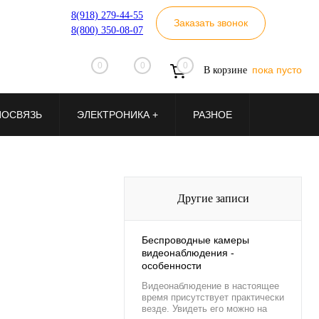
8(918) 279-44-55
Заказать звонок
8(800) 350-08-07
0
0
0
пока пусто
В корзине
ИОСВЯЗЬ
ЭЛЕКТРОНИКА +
РАЗНОЕ
Другие записи
Беспроводные камеры
видеонаблюдения -
особенности
Видеонаблюдение в настоящее
время присутствует практически
везде. Увидеть его можно на