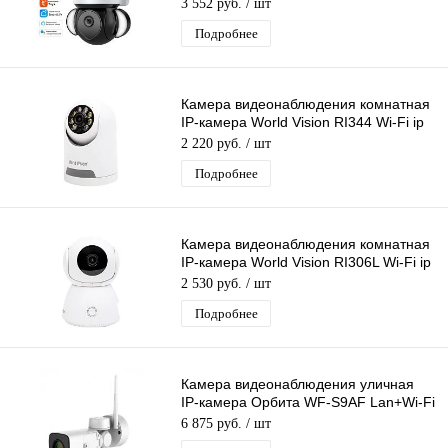
Fi камера 3 Mpix 3,6мм для дома и др
3 552 руб.
/ шт
Подробнее
Камера видеонаблюдения комнатная
IP-камера World Vision RI344 Wi-Fi ip
камера 3 Mpix 3,6мм
2 220 руб.
/ шт
Подробнее
Камера видеонаблюдения комнатная
IP-камера World Vision RI306L Wi-Fi ip
камера 3 Mpix 3,6мм
2 530 руб.
/ шт
Подробнее
Камера видеонаблюдения уличная
IP-камера Орбита WF-S9AF Lan+Wi-Fi
камера 2 Mpix 3,6мм для дома и др.
6 875 руб.
/ шт