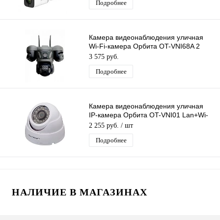
Подробнее
Камера видеонаблюдения уличная
Wi-Fi-камера Орбита OT-VNI68A 2
Mpix 3 HD камеры
3 575 руб.
Подробнее
Камера видеонаблюдения уличная
IP-камера Орбита OT-VNI01 Lan+Wi-
Fi камера 2 Mpix 3,6мм для дома и др
2 255 руб.
/ шт
Подробнее
НАЛИЧИЕ В МАГАЗИНАХ