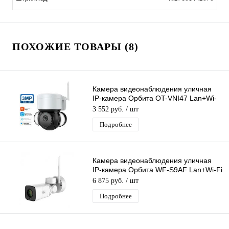
ПОХОЖИЕ ТОВАРЫ (8)
Камера видеонаблюдения уличная
IP-камера Орбита OT-VNI47 Lan+Wi-
Fi камера 3 Mpix 3,6мм для дома и др
3 552 руб.
/ шт
Подробнее
Камера видеонаблюдения уличная
IP-камера Орбита WF-S9AF Lan+Wi-Fi
камера 2 Mpix 3,6мм для дома и др.
6 875 руб.
/ шт
Подробнее