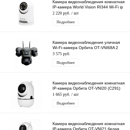
Камера видеонаблюдения комнатная
IP-камера World Vision RI344 Wi-Fi ip
камера 3 Mpix 3,6мм
2 220 руб.
/ шт
Подробнее
Камера видеонаблюдения уличная
Wi-Fi-камера Орбита OT-VNI68A 2
Mpix 3 HD камеры
3 575 руб.
Подробнее
Камера видеонаблюдения комнатная
IP-камера Орбита OT-VNI20 (С291)
Lan+Wi-Fi видеокамера 2 Mpix 3,6мм
1 665 руб.
/ шт
Подробнее
Камера видеонаблюдения комнатная
IP-камера Орбита OT-VNI21 белая