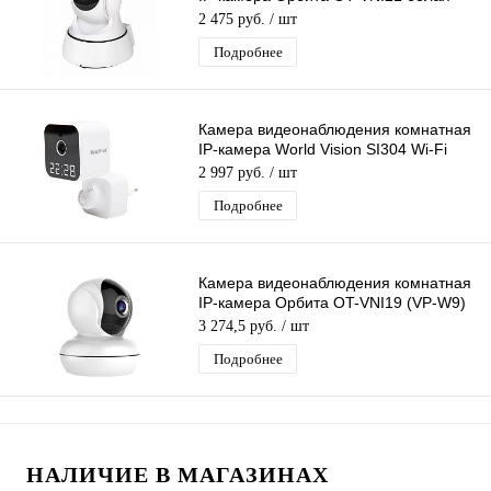
Wi-Fi ip камера 2 Mpix 3,6мм
2 475 руб.
/ шт
Подробнее
Камера видеонаблюдения комнатная
IP-камера World Vision SI304 Wi-Fi
камера 3 Mpix 3,6мм
2 997 руб.
/ шт
Подробнее
Камера видеонаблюдения комнатная
IP-камера Орбита OT-VNI19 (VP-W9)
Wi-Fi камера 2 Mpix 3,6мм
3 274,5 руб.
/ шт
Подробнее
НАЛИЧИЕ В МАГАЗИНАХ