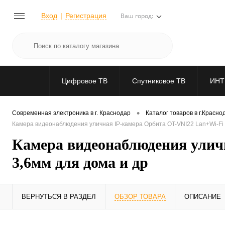
Вход
Регистрация
Ваш город:
Цифровое ТВ
Спутниковое ТВ
ИНТ
•
Современная электроника в г. Краснодар
Каталог товаров в г.Красно
Камера видеонаблюдения уличная IP-камера Орбита OT-VNI22 Lan+Wi-Fi к
Камера видеонаблюдения улич
3,6мм для дома и др
ВЕРНУТЬСЯ В РАЗДЕЛ
ОБЗОР ТОВАРА
ОПИСАНИЕ