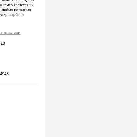
а камер является их
 в любых погодных
нуждающейся в
ктеристики
718
4943