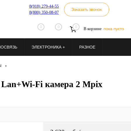
8(918) 279-44-55
Заказать звонок
8(800) 350-08-07
0
0
0
пока пусто
В корзине
ИОСВЯЗЬ
ЭЛЕКТРОНИКА +
РАЗНОЕ
•
Ы
Lan+Wi-Fi камера 2 Mpix