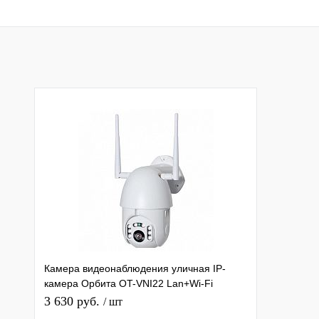
Купить в 1 клик
К сравнению
Купить в 1 клик
К с
В избранное
Под заказ
В избранное
Под
Камера видеонаблюдения уличная IP-
камера Орбита OT-VNI22 Lan+Wi-Fi
камера 2 Mpix 3,6мм для дома и др
3 630 руб.
/ шт