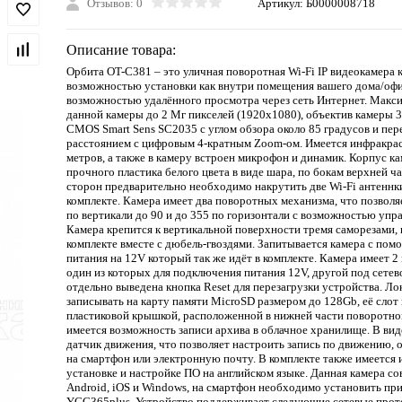
Отзывов: 0
Артикул:
Б0000008718
Описание товара:
Орбита OT-С381 – это уличная поворотная Wi-Fi IP видеокамера 
возможностью установки как внутри помещения вашего дома/офиса
возможностью удалённого просмотра через сеть Интернет. Макс
данной камеры до 2 Мг пикселей (1920х1080), объектив камеры 3
CMOS Smart Sens SC2035 с углом обзора около 85 градусов и п
расстоянием с цифровым 4-кратным Zoom-ом. Имеется инфракрас
метров, а также в камеру встроен микрофон и динамик. Корпус к
прочного пластика белого цвета в виде шара, по бокам верхней ча
сторон предварительно необходимо накрутить две Wi-Fi антеннки
комплекте. Камера имеет два поворотных механизма, что позволя
по вертикали до 90 и до 355 по горизонтали с возможностью упр
Камера крепится к вертикальной поверхности тремя саморезами, 
комплекте вместе с дюбель-гвоздями. Запитывается камера с по
питания на 12V который так же идёт в комплекте. Камера имеет 2
один из которых для подключения питания 12V, другой под сетев
отдельно выведена кнопка Reset для перезагрузки устройства. Л
записывать на карту памяти MicroSD размером до 128Gb, её слот
пластиковой крышкой, расположенной в нижней части поворотно
имеется возможность записи архива в облачное хранилище. В ви
датчик движения, что позволяет настроить запись по движению,
на смартфон или электронную почту. В комплекте также имеется 
установке и настройке ПО на английском языке. Данная камера с
Android, iOS и Windows, на смартфон необходимо установить пр
YCC365plus. Устройство поддерживает следующие сетевые прото