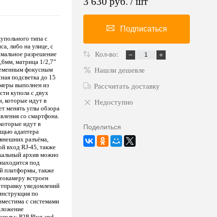
3 630 руб.
/ шт
Подписаться
купольного типа с
, либо на улице, с
имальное разрешение
Кол-во:
,6мм, матрица 1/2,7”
еременным фокусным
Нашли дешевле
ная подсветка до 15
амеры выполнен из
Рассчитать доставку
сти купола c двух
, которые идут в
Недоступно
ет менять углы обзора
авления со смартфона.
которые идут в
Поделиться
мощью адаптера
 внешних разъёма,
ой вход RJ-45, также
окальный архив можно
 находится под
й платформы, также
деокамеру встроен
 отправку уведомлений
инструкция по
овместима с системами
иложение
колы: P2P Plug and