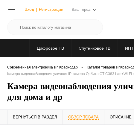
Вход
Регистрация
Ваш город:
Цифровое ТВ
Спутниковое ТВ
ИНТ
•
Современная электроника в г. Краснодар
Каталог товаров в г.Красно
Камера видеонаблюдения уличная IP-камера Орбита OT-C383 Lan+Wi-Fi к
Камера видеонаблюдения улич
для дома и др
ВЕРНУТЬСЯ В РАЗДЕЛ
ОБЗОР ТОВАРА
ОПИСАНИЕ