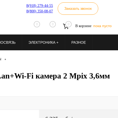
8(918) 279-44-55
Заказать звонок
8(800) 350-08-07
0
0
0
пока пусто
В корзине
ИОСВЯЗЬ
ЭЛЕКТРОНИКА +
РАЗНОЕ
•
Ы
an+Wi-Fi камера 2 Mpix 3,6мм