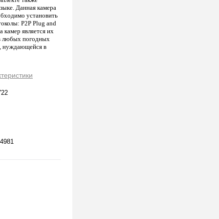
языке. Данная камера
еобходимо установить
околы: P2P Plug and
а камер является их
 в любых погодных
и, нуждающейся в
ктеристики
722
4981