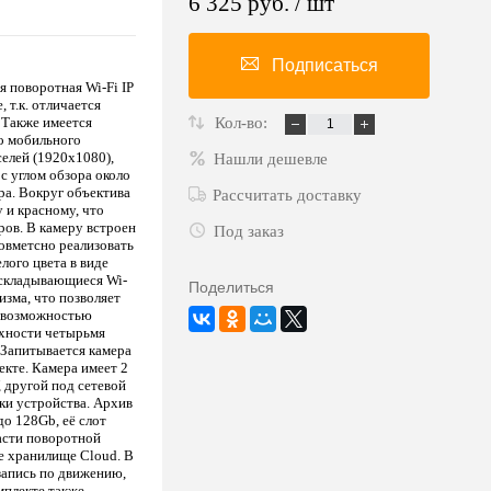
6 325 руб.
/ шт
Подписаться
я поворотная Wi-Fi IP
 т.к. отличается
 Также имеется
Кол-во:
о мобильного
елей (1920х1080),
Нашли дешевле
с углом обзора около
ра. Вокруг объектива
Рассчитать доставку
 и красному, что
ров. В камеру встроен
Под заказ
овметсно реализовать
лого цвета в виде
 складывающиеся Wi-
Поделиться
изма, что позволяет
с возможностью
рхности четырьмя
 Запитывается камера
екте. Камера имеет 2
 другой под сетевой
зки устройства. Архив
до 128Gb, её слот
асти поворотной
е хранилище Cloud. В
запись по движению,
мплекте также