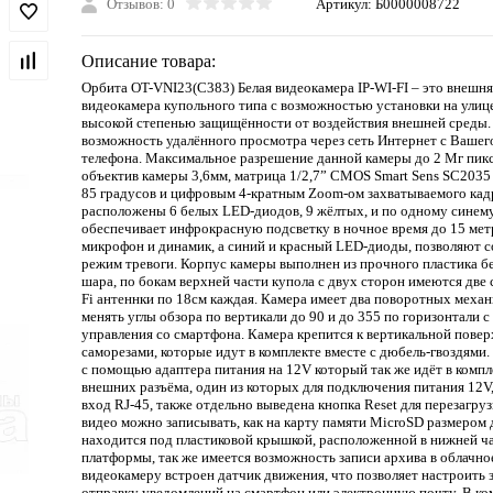
Отзывов: 0
Артикул:
Б0000008722
Описание товара:
Орбита OT-VNI23(С383) Белая видеокамера IP-WI-FI – это внешня
видеокамера купольного типа с возможностью установки на улице,
высокой степенью защищённости от воздействия внешней среды.
возможность удалённого просмотра через сеть Интернет с Вашег
телефона. Максимальное разрешение данной камеры до 2 Мг пикс
объектив камеры 3,6мм, матрица 1/2,7” CMOS Smart Sens SC2035 
85 градусов и цифровым 4-кратным Zoom-ом захватываемого кад
расположены 6 белых LED-диодов, 9 жёлтых, и по одному синему
обеспечивает инфрокрасную подсветку в ночное время до 15 мет
микрофон и динамик, а синий и красный LED-диоды, позволяют с
режим тревоги. Корпус камеры выполнен из прочного пластика бе
шара, по бокам верхней части купола c двух сторон имеются две
Fi антеннки по 18см каждая. Камера имеет два поворотных механ
менять углы обзора по вертикали до 90 и до 355 по горизонтали 
управления со смартфона. Камера крепится к вертикальной пове
саморезами, которые идут в комплекте вместе с дюбель-гвоздями.
с помощью адаптера питания на 12V который так же идёт в компл
внешних разъёма, один из которых для подключения питания 12V,
вход RJ-45, также отдельно выведена кнопка Reset для перезагру
видео можно записывать, как на карту памяти MicroSD размером 
находится под пластиковой крышкой, расположенной в нижней ч
платформы, так же имеется возможность записи архива в облачно
видеокамеру встроен датчик движения, что позволяет настроить 
отправку уведомлений на смартфон или электронную почту. В ко