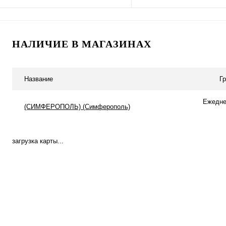
Подписаться
В корзину
НАЛИЧИЕ В МАГАЗИНАХ
Купить в 1 клик
К сравнению
Купить в 1 клик
К с
В избранное
Под заказ
В избранное
В н
Название
Г
Ежеднев
(СИМФЕРОПОЛЬ) (Симферополь)
загрузка карты...