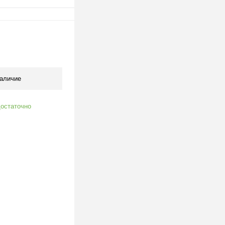
В корзину
клик
К сравнению
В наличии
аличие
остаточно