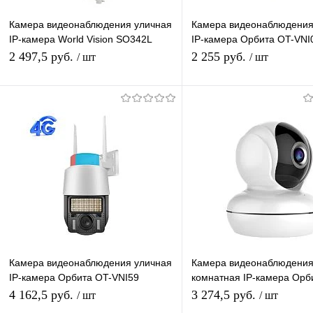
Камера видеонаблюдения уличная
Камера видеонаблюдения
IP-камера World Vision SO342L
IP-камера Орбита OT-VNI
Lan+Wi-Fi камера 3 Mpix 4мм
Lan+Wi-Fi камера 2 Mpix 
2 497,5 руб.
2 255 руб.
/ шт
/ шт
для дома и др
Подписаться
Подписатьс
Купить в 1 клик
К сравнению
Купить в 1 клик
К с
В избранное
Под заказ
В избранное
Под
Камера видеонаблюдения уличная
Камера видеонаблюдени
IP-камера Орбита OT-VNI59
комнатная IP-камера Орб
Lan+Wi-Fi камера 3 Mpix 3,6мм
VNI19 (VP-W9) Wi-Fi каме
4 162,5 руб.
3 274,5 руб.
/ шт
/ шт
для дома и др
3,6мм