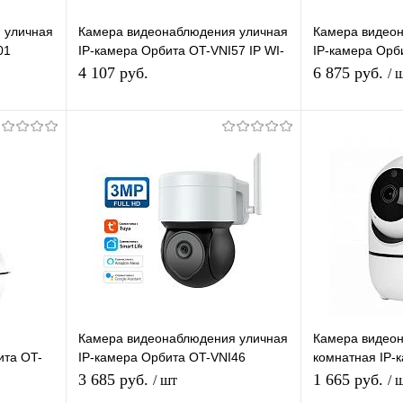
 уличная
Камера видеонаблюдения уличная
Камера видео
01
IP-камера Орбита OT-VNI57 IP WI-
IP-камера Ор
3,6мм
FI камера 4 Mpix две линзы
Lan+Wi-Fi каме
4 107 руб.
6 875 руб.
/ 
2.8/12мм
дома и др.
я
В корзину
равнению
Купить в 1 клик
К сравнению
Купить в 1 
 заказ
В избранное
В наличии
В избранное
я
Камера видеонаблюдения уличная
Камера видео
ита OT-
IP-камера Орбита OT-VNI46
комнатная IP-
ра 2 Mpix
Lan+Wi-Fi видеокамера 3 Mpix
VNI20 (С291) L
3 685 руб.
1 665 руб.
/ шт
/ 
3,6мм
видеокамера 2