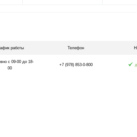
В корзину
равнению
Купить в 1 клик
К сравнению
Купить в 1 
аличии
В избранное
В наличии
В избранное
рафик работы
Телефон
Н
но с 09-00 до 18-
+7 (978) 853-0-800
д
00