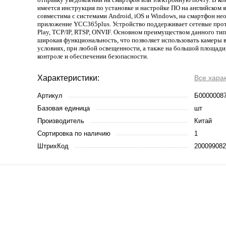
имеется инструкция по установке и настройке ПО на английском 
совместима с системами Android, iOS и Windows, на смартфон н
приложение YCC365plus. Устройство поддерживает сетевые прот
Play, TCP/IP, RTSP, ONVIF. Основном преимуществом данного тип
широкая функциональность, что позволяет использовать камеры
условиях, при любой освещенности, а также на большой площад
контроле и обеспечении безопасности.
Характеристики:
Все хара
Артикул
Б0000008
Базовая единица
шт
Производитель
Китай
Сортировка по наличию
1
ШтрихКод
200099082