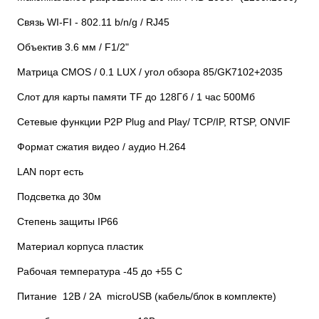
Связь WI-FI - 802.11 b/n/g / RJ45
Объектив 3.6 мм / F1/2"
Матрица CMOS / 0.1 LUX / угол обзора 85/GK7102+2035
Слот для карты памяти TF до 128Гб / 1 час 500Мб
Сетевые функции P2P Plug and Play/ TCP/IP, RTSP, ONVIF
Формат сжатия видео / аудио H.264
LAN порт есть
Подсветка до 30м
Степень защиты IP66
Материал корпуса пластик
Рабочая температура -45 до +55 С
Питание 12В / 2А microUSB (кабель/блок в комплекте)