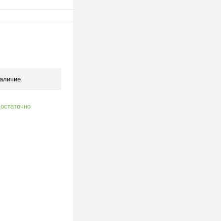
В корзину
клик
К сравнению
В наличии
аличие
остаточно