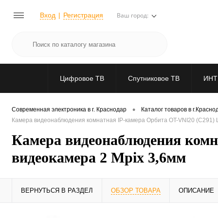
Вход
Регистрация
Ваш город:
Цифровое ТВ
Спутниковое ТВ
ИНТ
•
Современная электроника в г. Краснодар
Каталог товаров в г.Красно
Камера видеонаблюдения комнатная IP-камера Орбита OT-VNI20 (С291) L
Камера видеонаблюдения комн
видеокамера 2 Mpix 3,6мм
ВЕРНУТЬСЯ В РАЗДЕЛ
ОБЗОР ТОВАРА
ОПИСАНИЕ