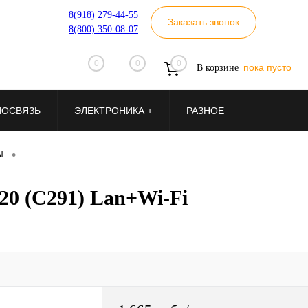
8(918) 279-44-55
Заказать звонок
8(800) 350-08-07
0
0
0
пока пусто
В корзине
ИОСВЯЗЬ
ЭЛЕКТРОНИКА +
РАЗНОЕ
•
Ы
0 (С291) Lan+Wi-Fi