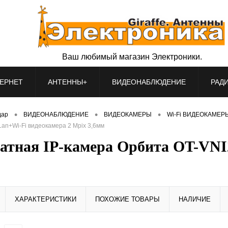
Ваш любимый магазин Электроники.
ЕРНЕТ
АНТЕННЫ+
ВИДЕОНАБЛЮДЕНИЕ
РАД
•
•
•
дар
ВИДЕОНАБЛЮДЕНИЕ
ВИДЕОКАМЕРЫ
Wi-Fi ВИДЕОКАМЕР
an+Wi-Fi видеокамера 2 Mpix 3,6мм
атная IP-камера Орбита OT-VNI2
ХАРАКТЕРИСТИКИ
ПОХОЖИЕ ТОВАРЫ
НАЛИЧИЕ