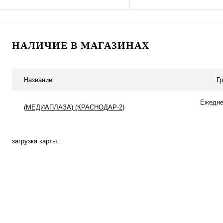
Подписаться
Подписатьс
НАЛИЧИЕ В МАГАЗИНАХ
Купить в 1 клик
К сравнению
Купить в 1 клик
К с
В избранное
Под заказ
В избранное
Под
Название
Г
Ежеднев
(МЕДИАПЛАЗА) (КРАСНОДАР-2)
загрузка карты...