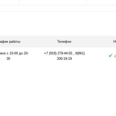
я
В корзину
равнению
Купить в 1 клик
К сравнению
Купить в 1 
 заказ
В избранное
В наличии
В избранное
рафик работы
Телефон
Н
но с 10-00 до 20-
+7 (918) 279-44-55 , 8(861)
д
30
200-19-19