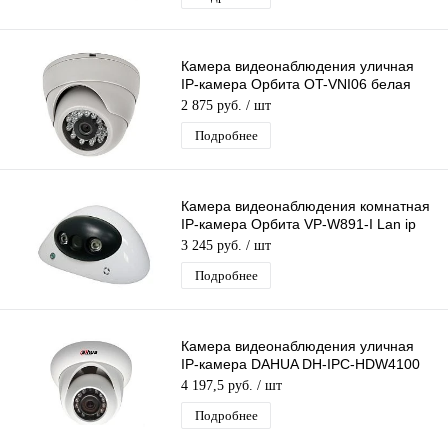
Камера видеонаблюдения уличная
IP-камера Орбита OT-VNI06 белая
Lan видеокамера 4 Mpix 3,6мм
2 875 руб.
/ шт
металл
Подробнее
Камера видеонаблюдения комнатная
IP-камера Орбита VP-W891-I Lan ip
видеокамера 1 Mpix 3,6мм H.264
3 245 руб.
/ шт
Подробнее
Камера видеонаблюдения уличная
IP-камера DAHUA DH-IPC-HDW4100
Lan ip видеокамера 1.3 Mpix 3,6мм
4 197,5 руб.
/ шт
Подробнее