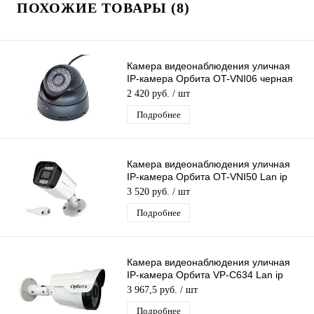
ПОХОЖИЕ ТОВАРЫ (8)
Камера видеонаблюдения уличная
IP-камера Орбита OT-VNI06 черная
Lan видеокамера 4 Mpix 3,6мм
2 420 руб.
/ шт
металл
Подробнее
Камера видеонаблюдения уличная
IP-камера Орбита OT-VNI50 Lan ip
камера 2 Mpix 2,8 мм для дома и др
3 520 руб.
/ шт
Подробнее
Камера видеонаблюдения уличная
IP-камера Орбита VP-C634 Lan ip
видеокамера 2 Mpix 3,6мм H.264
3 967,5 руб.
/ шт
металл
Подробнее