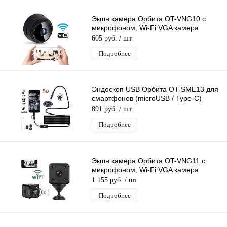
Экшн камера Орбита OT-VNG10 с
микрофоном, Wi-Fi VGA камера
605 руб.
/ шт
Подробнее
Эндоскоп USB Орбита OT-SME13 для
смартфонов (microUSB / Type-C)
(7мм, 640*480, длина 5м)
891 руб.
/ шт
Подробнее
Экшн камера Орбита OT-VNG11 с
микрофоном, Wi-Fi VGA камера
1 155 руб.
/ шт
Подробнее