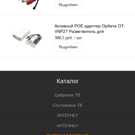
Подробнее
Активный POE адаптер Орбита OT-
VNP27 Разветвитель для
подключения IP-камер без POE вх 36-
388,5 руб.
/ шт
57V-вых 12V
Подробнее
Каталог
Цифровое ТВ
Спутниковое ТВ
ИНТЕРНЕТ
АНТЕННЫ+