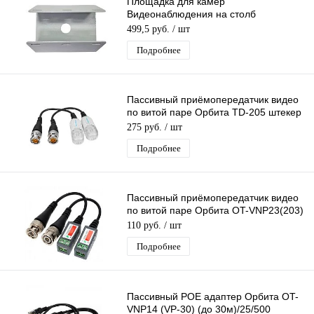
Площадка для камер
Видеонаблюдения на столб
универсальная MalkaTech PV1
499,5 руб.
/ шт
Подробнее
Пассивный приёмопередатчик видео
по витой паре Орбита TD-205 штекер
BNC - под push зажим до 305 м
275 руб.
/ шт
Подробнее
Пассивный приёмопередатчик видео
по витой паре Орбита OT-VNP23(203)
штекер BNC - под винт до 600 м
110 руб.
/ шт
Подробнее
Пассивный POE адаптер Орбита OT-
VNP14 (VP-30) (до 30м)/25/500