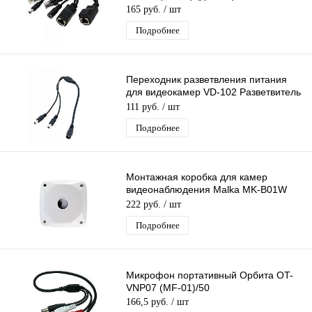
165 руб.
/ шт
Подробнее
Переходник разветвления питания
для видеокамер VD-102 Разветвитель
питания на 2 штекера/1000
111 руб.
/ шт
Подробнее
Монтажная коробка для камер
видеонаблюдения Malka MK-B01W
распределительная для монтажа
222 руб.
/ шт
видеокамер
Подробнее
Микрофон портативный Орбита OT-
VNP07 (MF-01)/50
166,5 руб.
/ шт