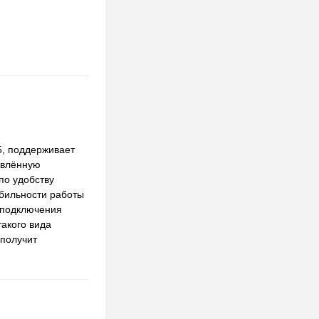
5, поддерживает
овлённую
по удобству
бильности работы
ь подключения
такого вида
 получит