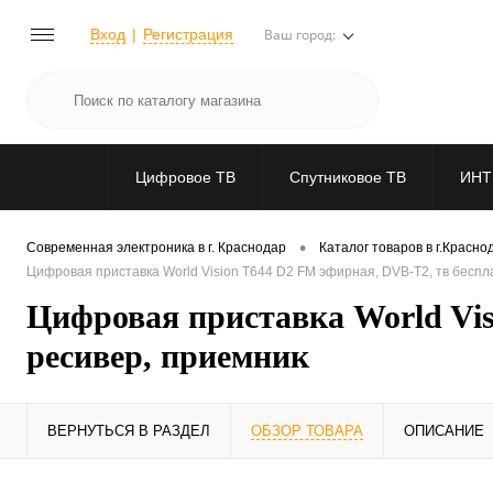
Вход
Регистрация
Ваш город:
Цифровое ТВ
Спутниковое ТВ
ИНТ
•
Современная электроника в г. Краснодар
Каталог товаров в г.Красно
Цифровая приставка World Vision T644 D2 FM эфирная, DVB-T2, тв беспл
Цифровая приставка World Vis
ресивер, приемник
ВЕРНУТЬСЯ В РАЗДЕЛ
ОБЗОР ТОВАРА
ОПИСАНИЕ