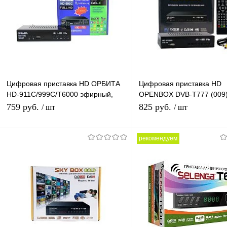
Цифровая приставка HD ОРБИТА
Цифровая приставка HD
HD-911C/999С/T6000 эфирный,
OPENBOX DVB-T777 (009
DVB-T2/C тв приставка, тв тюнер
эфирный DVB-T2/C ресив
759 руб.
825 руб.
/ шт
/ шт
медиаплеер
бесплатное тв тюнер мед
рекомендуем
Подписаться
В корзину
Купить в 1 клик
К сравнению
Купить в 1 клик
К с
В избранное
Под заказ
В избранное
В н