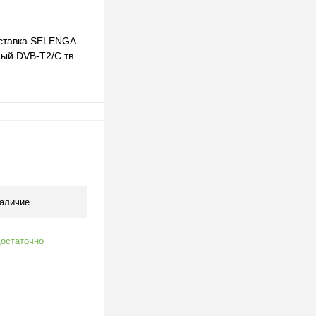
ставка SELENGA
ый DVB-T2/C тв
 бесплатного IPTV,
В корзину
клик
К сравнению
В наличии
аличие
остаточно