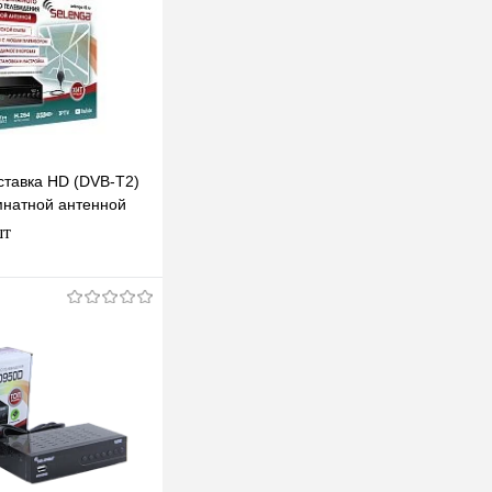
тавка HD (DVB-T2)
натной антенной
шт
одписаться
клик
К сравнению
Под заказ