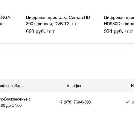
LENGA
Цифровая приставка Сигнал HD-
Цифровая при
тв
300 эфирная, DVB-T2, тв
HD950D эфирн
го IPTV,
бесплатно, тюнер, ресивер,
ресивер, тюнер
660 руб.
924 руб.
/ шт
/ шт
приемник
медиаплеер
Подписаться
равнению
Купить в 1 клик
К сравнению
Купить в 1 
аличии
В избранное
Под заказ
В избранное
рафик работы
Телефон
Н
ик-Воскресенье с
+7 (978) 769-0-800
д
:00 до 17:00