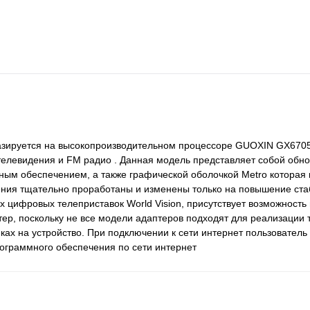
базируется на высокопроизводительном процессоре GUOXIN GX670
телевидения и FM радио . Данная модель представляет собой обн
ым обеспечением, а также графической оболочкой Metro которая 
ения тщательно проработаны и изменены только на повышение ста
х цифровых телеприставок World Vision, присутствует возможност
тер, поскольку не все модели адаптеров подходят для реализации 
ах на устройство. При подключении к сети интернет пользователь
ограммного обеспечения по сети интернет