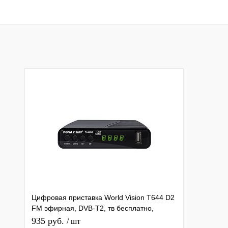
Цифровая приставка World Vision T644 D2
FM эфирная, DVB-T2, тв бесплатно,
тюнер, ресивер, приемник
935 руб.
/ шт