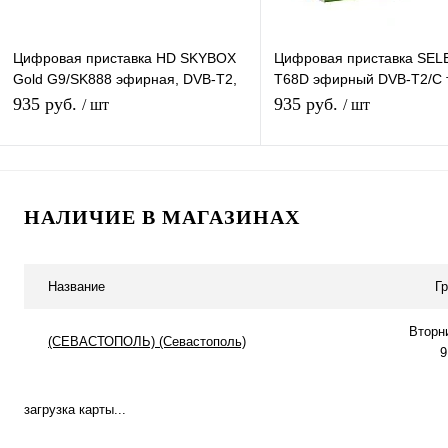
Цифровая приставка HD SKYBOX
Цифровая приставка SE
Gold G9/SK888 эфирная, DVB-T2,
T68D эфирный DVB-T2/C 
тв бесплатно, тюнер, ресивер,
ресивер, тюнер бесплатно
935 руб.
935 руб.
/ шт
/ шт
приемник
медиаплеер
Подписаться
В корзину
НАЛИЧИЕ В МАГАЗИНАХ
Купить в 1 клик
К сравнению
Купить в 1 клик
К с
В избранное
Под заказ
В избранное
В н
Название
Г
Вторн
(СЕВАСТОПОЛЬ) (Севастополь)
9
загрузка карты...