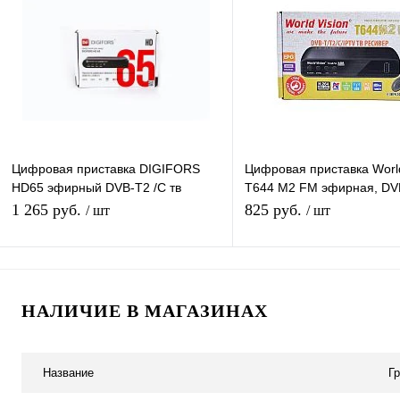
Купить в 1 клик
К сравнению
Купить в 1 клик
К с
В избранное
Под заказ
В избранное
Под
Цифровая приставка DIGIFORS
Цифровая приставка World
HD65 эфирный DVB-T2 /C тв
T644 M2 FM эфирная, DVB
ресивер бесплатное тв TV-тюнер
бесплатно, тюнер, ресиве
1 265 руб.
825 руб.
/ шт
/ шт
медиаплеер IPTV
приемник
Подписаться
Подписатьс
НАЛИЧИЕ В МАГАЗИНАХ
Купить в 1 клик
К сравнению
Купить в 1 клик
К с
В избранное
Под заказ
В избранное
Под
Название
Г