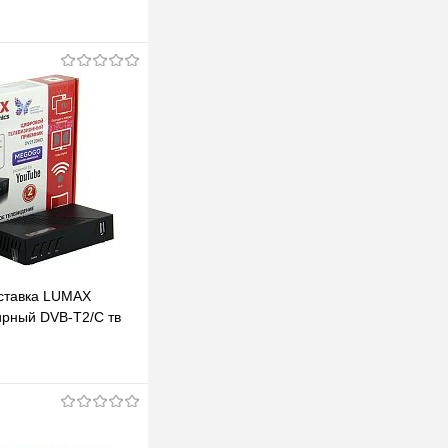
ставка LUMAX
рный DVB-T2/C тв
атное тв TV-тюнер
PTV
одписаться