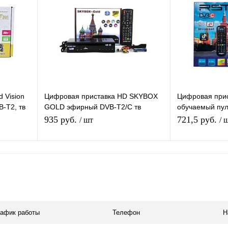
равнению
Купить в 1 клик
К сравнению
Купить в 1 
 заказ
В избранное
Под заказ
В избранное
 Vision
Цифровая приставка HD SKYBOX
Цифровая при
-T2, тв
GOLD эфирный DVB-T2/C тв
обучаемый пул
р,
приставка бесплатное тв тюнер
T2/C тв ресиве
935 руб.
721,5 руб.
/ шт
/ 
медиаплеер
я
Подписаться
П
равнению
Купить в 1 клик
К сравнению
Купить в 1 
 заказ
В избранное
Под заказ
В избранное
рафик работы
Телефон
Н