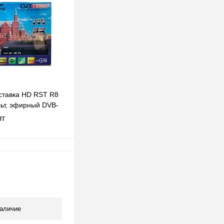
клик
К сравнению
Под заказ
ставка HD RST R8
ьт, эфирный DVB-
р бесплатное тв
шт
одписаться
клик
К сравнению
Под заказ
аличие