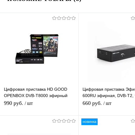
Цифровая приставка HD GOOD
Цифровая приставка Эфи
OPENBOX DVB-T8000 эфирный
600RU эфирная, DVB-T2, 
DVB-T2/C тв приставка, тв тюнер,
бесплатно, тюнер, ресиве
990 руб.
660 руб.
/ шт
/ шт
медиаплеер
приемник
новинка
Подписаться
Подписатьс