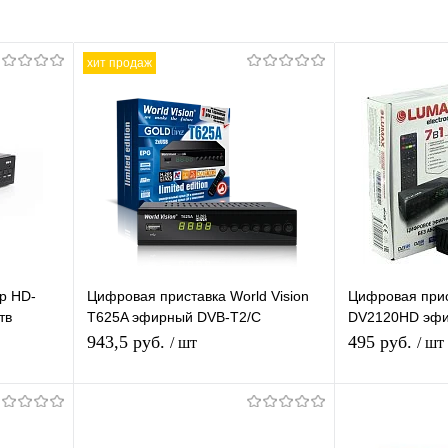
хит продаж
р HD-
Цифровая приставка World Vision
Цифровая при
тв
T625A эфирный DVB-T2/C
DV2120HD эфи
р,
приставка бесплатное тв TV-тюнер
ресивер беспл
943,5 руб.
495 руб.
/ шт
/ шт
медиаплеер
медиаплеер I
я
Подписаться
П