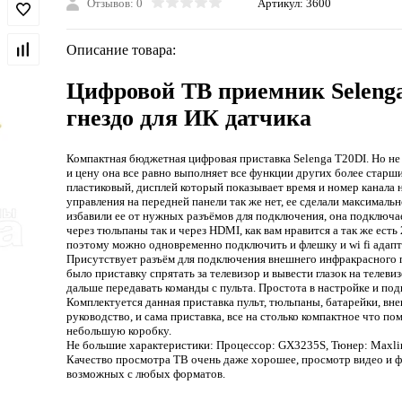
Отзывов: 0
Артикул:
3600
Описание товара:
Цифровой ТВ приемник Seleng
гнездо для ИК датчика
Компактная бюджетная цифровая приставка Selenga T20DI. Но не
и цену она все равно выполняет все функции других более старш
пластиковый, дисплей который показывает время и номер канала н
управления на передней панели так же нет, ее сделали максималь
избавили ее от нужных разъёмов для подключения, она подключае
через тюльпаны так и через HDMI, как вам нравится а так же есть 
поэтому можно одновременно подключить и флешку и wi fi адапт
Присутствует разъём для подключения внешнего инфракрасного 
было приставку спрятать за телевизор и вывести глазок на телеви
дальше передавать команды с пульта. Простота в настройке и по
Комплектуется данная приставка пульт, тюльпаны, батарейки, вн
руководство, и сама приставка, все на столько компактное что по
небольшую коробку.
Не большие характеристики: Процессор: GX3235S, Тюнер: Maxli
Качество просмотра ТВ очень даже хорошее, просмотр видео и 
возможных с любых форматов.