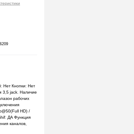
ктеристики
6209
: Нет Кнопки: Нет
 3,5 jack. Наличие
апазон рабочих
одключения
p@50(Full HD) /
hif: ДА Функция
ения каналов,