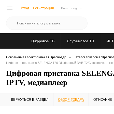
Вход
Регистрация
Ваш город:
Цифровое ТВ
Спутниковое ТВ
ИНТ
•
Современная электроника в г. Краснодар
Каталог товаров в г.Красно
Цифровая приставка SELENGA T20 DI эфирный DVB-T2/C тв ресивер, тюн
Цифровая приставка SELENGA 
IPTV, медиаплеер
ВЕРНУТЬСЯ В РАЗДЕЛ
ОБЗОР ТОВАРА
ОПИСАНИЕ