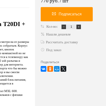
770 руб.
/ шт
Подписаться
a Т20DI +
Кол-во:
Нашли дешевле
 смотря на ее размеры
Рассчитать доставку
их собратьев. Корпус
ет, кнопок
Под заказ
но компактной но не
тся к телевизору как
2 usb разъема и
Поделиться
ер для интернета.
порта что бы можно
зор и вы смогли
дключении.
ешний блок питания,
мещается в
ner MXL 608.
фильмов с флешки