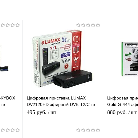
 SKYBOX
Цифровая приставка LUMAX
Цифровая при
 тв
DV2120HD эфирный DVB-T2/C тв
Gold G-444 эф
тюнер
ресивер бесплатное тв TV-тюнер
бесплатно, тюн
495 руб.
880 руб.
/ шт
/ шт
медиаплеер IPTV
приемник
В корзину
П