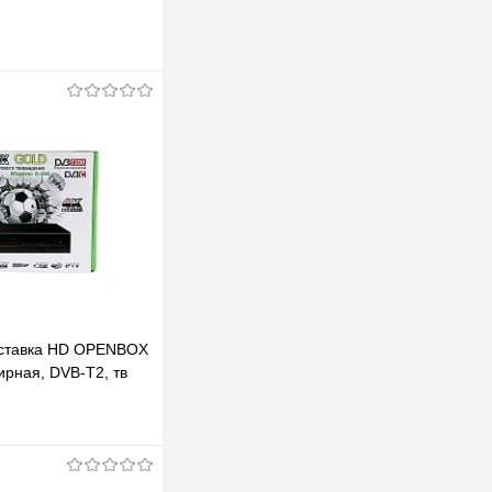
ставка HD OPENBOX
ирная, DVB-T2, тв
ер, ресивер,
одписаться