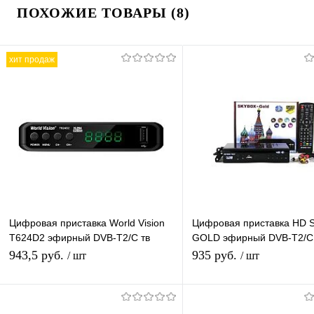
ПОХОЖИЕ ТОВАРЫ (8)
хит продаж
Цифровая приставка World Vision
Цифровая приставка HD
T624D2 эфирный DVB-T2/C тв
GOLD эфирный DVB-T2/C
ресивер бесплатное тв TV-тюнер
приставка бесплатное тв 
943,5 руб.
935 руб.
/ шт
/ шт
медиаплеер
медиаплеер
Подписаться
В корзину