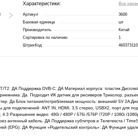
Характеристики:
Все хара
Артикул
3600
Базовая единица
шт
Производитель
Китай
Сортировка по наличию
1
ШтрихКод
460373110
/T2: ДА Поддержка DVB-C: ДА Материал корпуса: пластик Дисплей
риемника: Да. Подходит ИК датчик для ресиверов Триколор, разъем
аптер: Да Блок питания/потребляемая мощность: внешний/ 5V 2A Ди
ы для подключений: ANT IN, HDMI, 3,5 стерео, USBХ2, порт для п
4:3 Разрешение видео: 480i / 480P / 576i /576P /720P / 1080i /1080
ез антенный кабель: ДА Поддержка субтитров и Телетекста / TimeS
ей (EPG): ДА Функция «Родительский контроль»: ДА Функция удал