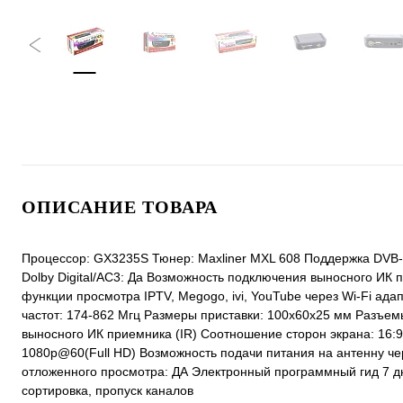
ОПИСАНИЕ ТОВАРА
Процессор: GX3235S Тюнер: Maxliner MXL 608 Поддержка DVB-T
Dolby Digital/АС3: Да Возможность подключения выносного ИК п
функции просмотра IPTV, Megogo, ivi, YouTube через Wi-Fi ад
частот: 174-862 Mгц Размеры приставки: 100х60х25 мм Разъем
выносного ИК приемника (IR) Соотношение сторон экрана: 16:9; 
1080p@60(Full HD) Возможность подачи питания на антенну чер
отложенного просмотра: ДА Электронный программный гид 7 дн
сортировка, пропуск каналов