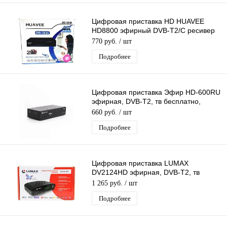
Цифровая приставка HD HUAVEE
HD8800 эфирный DVB-T2/C ресивер
бесплатного тв, тюнер,цифровой
770 руб.
/ шт
приёмник
Подробнее
Цифровая приставка Эфир HD-600RU
эфирная, DVB-T2, тв бесплатно,
тюнер, ресивер, приемник
660 руб.
/ шт
Подробнее
Цифровая приставка LUMAX
DV2124HD эфирная, DVB-T2, тв
бесплатно, тюнер, ресивер,
1 265 руб.
/ шт
приемник. тв
Подробнее