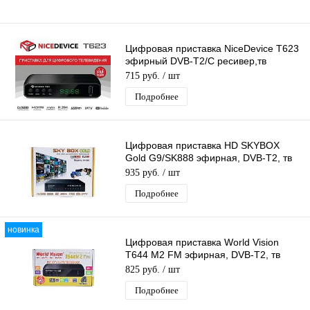
Цифровая приставка NiceDevice T623
эфирный DVB-T2/C ресивер,тв
приставка для бесплатного тв тюнер
715 руб.
/ шт
Подробнее
Цифровая приставка HD SKYBOX
Gold G9/SK888 эфирная, DVB-T2, тв
бесплатно, тюнер, ресивер, приемник
935 руб.
/ шт
Подробнее
новинка
Цифровая приставка World Vision
T644 M2 FM эфирная, DVB-T2, тв
бесплатно, тюнер, ресивер, приемник
825 руб.
/ шт
Подробнее