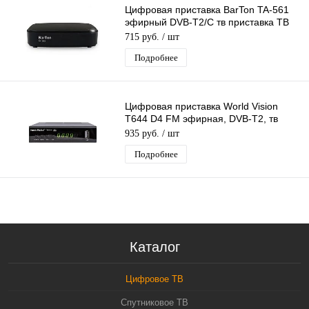
Цифровая приставка BarTon TA-561
эфирный DVB-T2/C тв приставка ТВ
без абонплаты TV-тюнер медиаплеер
715 руб.
/ шт
Подробнее
Цифровая приставка World Vision
T644 D4 FM эфирная, DVB-T2, тв
бесплатно, тюнер, ресивер, приемник
935 руб.
/ шт
Подробнее
Каталог
Цифровое ТВ
Спутниковое ТВ