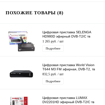
ПОХОЖИЕ ТОВАРЫ (8)
Цифровая приставка SELENGA
HD980D эфирный DVB-T2/C тв
ресивер, тюнер бесплатного IPTV,
1 265 руб.
/ шт
медиаплеер
Подробнее
Цифровая приставка World Vision
T644 M3 FM эфирная, DVB-T2, тв
бесплатно, тюнер, ресивер, приемник
832,5 руб.
/ шт
Подробнее
Цифровая приставка LUMAX
DV2201HD эфирный DVB-T2/C тв