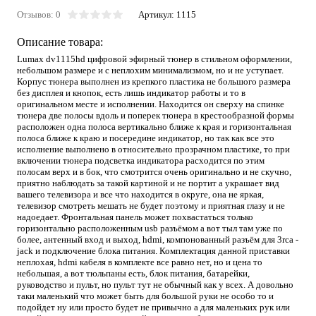
Отзывов: 0
Артикул:
1115
Описание товара:
Lumax dv1115hd цифровой эфирный тюнер в стильном оформлении,
небольшом размере и с неплохим минимализмом, но и не уступает.
Корпус тюнера выполнен из крепкого пластика не большого размера
без дисплея и кнопок, есть лишь индикатор работы и то в
оригинальном месте и исполнении. Находится он сверху на спинке
тюнера две полосы вдоль и поперек тюнера в крестообразной формы
расположен одна полоса вертикально ближе к края и горизонтальная
полоса ближе к краю и посередине индикатор, но так как все это
исполнение выполнено в относительно прозрачном пластике, то при
включении тюнера подсветка индикатора расходится по этим
полосам верх и в бок, что смотрится очень оригинально и не скучно,
приятно наблюдать за такой картиной и не портит а украшает вид
вашего телевизора и все что находится в округе, она не яркая,
телевизор смотреть мешать не будет поэтому и приятная глазу и не
надоедает. Фронтальная панель может похвастаться только
горизонтально расположенным usb разъёмом а вот тыл там уже по
более, антенный вход и выход, hdmi, компонованный разъём для 3rca -
jack и подключение блока питания. Комплектация данной приставки
неплохая, hdmi кабеля в комплекте все равно нет, но и цена то
небольшая, а вот тюльпаны есть, блок питания, батарейки,
руководство и пульт, но пульт тут не обычный как у всех. А довольно
таки маленький что может быть для большой руки не особо то и
подойдет ну или просто будет не привычно а для маленьких рук или