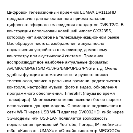
Цифровой телевизионный приемник LUMAX DV1115HD
предназначен для качественного приема каналов
цифрового эфирного телевидения стандартов DVB-T2/С. В
конструкции использован новейший чипсет GX3235S,
которому нет аналогов на телекоммуникационном рынке.
Вас обрадует чистота изображения и звука после
подключения устройства к телевизору, домашнему
кинотеатру или акустической системе. Приемник
воспроизводит все наиболее актуальные форматы:
AVI/MKV/MPG/TS/MP3/JPG/BMP/JPEG/PNG и т. д. Очень
удобны функции автоматического и ручного поиска
телеканалов, записи в реальном времени, родительского
контроля, настройки музыки, фото и видео, обновления
программного обеспечения, TimeShift (паузы во время
телеэфира). Многоязычное меню позволит более широко
использовать данную модель. С помощью подключения к
сети WI-FI через USB Wi-Fi адаптер DV0002HD, либо через
3G-модемы или USB-LAN появляется возможность
подключения приложений YouTube, Погода, IP-плейлисты
m3u, «Кинозал LUMAX» и «Онлайн-кинотеатр MEGOGO»