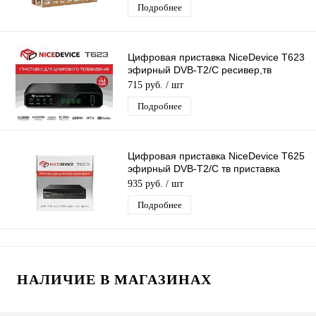
Подробнее
Цифровая приставка NiceDevice T623
эфирный DVB-T2/C ресивер,тв
приставка для бесплатного тв тюнер
715 руб.
/ шт
Подробнее
Цифровая приставка NiceDevice T625
эфирный DVB-T2/C тв приставка
бесплатное тв тюнер медиаплеер
935 руб.
/ шт
Подробнее
НАЛИЧИЕ В МАГАЗИНАХ