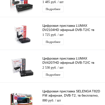
ресивер бесплатное тв TV-тюнер
1 485 руб.
/ шт
медиаплеер IPTV
Подробнее
Цифровая приставка LUMAX
DV2104HD эфирный DVB-T2/C тв
ресивер бесплатное тв TV-тюнер
1 725 руб.
/ шт
медиаплеер IPTV
Подробнее
Цифровая приставка LUMAX
DV4207HD эфирный DVB-T2/C тв
ресивер бесплатное тв TV-тюнер
2 530 руб.
/ шт
медиаплеер IPTV
Подробнее
Цифровая приставка SELENGA T82D
FM эфирная, DVB-T2, тв бесплатно,
тюнер, ресивер, приемник
880 руб.
/ шт