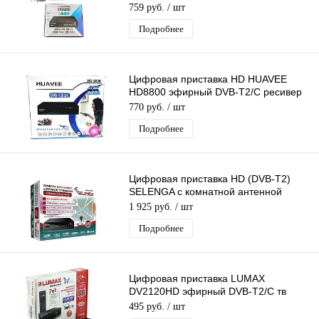
тюнер бесплатного тв, медиаплеер
759 руб.
/ шт
Подробнее
Цифровая приставка HD HUAVEE
HD8800 эфирный DVB-T2/C ресивер
бесплатного тв, тюнер,цифровой
770 руб.
/ шт
приёмник
Подробнее
Цифровая приставка HD (DVB-T2)
SELENGA c комнатной антенной
SELENGA
1 925 руб.
/ шт
Подробнее
Цифровая приставка LUMAX
DV2120HD эфирный DVB-T2/C тв
ресивер бесплатное тв TV-тюнер
495 руб.
/ шт
медиаплеер IPTV