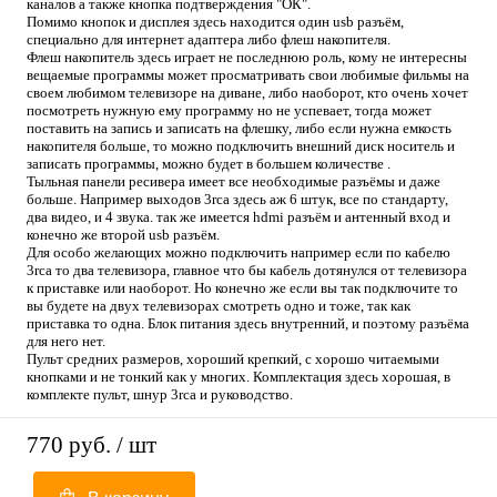
каналов а также кнопка подтверждения "ОК".
Помимо кнопок и дисплея здесь находится один usb разъём,
специально для интернет адаптера либо флеш накопителя.
Флеш накопитель здесь играет не последнюю роль, кому не интересны
вещаемые программы может просматривать свои любимые фильмы на
своем любимом телевизоре на диване, либо наоборот, кто очень хочет
посмотреть нужную ему программу но не успевает, тогда может
поставить на запись и записать на флешку, либо если нужна емкость
накопителя больше, то можно подключить внешний диск носитель и
записать программы, можно будет в большем количестве .
Тыльная панели ресивера имеет все необходимые разъёмы и даже
больше. Например выходов 3rca здесь аж 6 штук, все по стандарту,
два видео, и 4 звука. так же имеется hdmi разъём и антенный вход и
конечно же второй usb разъём.
Для особо желающих можно подключить например если по кабелю
3rca то два телевизора, главное что бы кабель дотянулся от телевизора
к приставке или наоборот. Но конечно же если вы так подключите то
вы будете на двух телевизорах смотреть одно и тоже, так как
приставка то одна. Блок питания здесь внутренний, и поэтому разъёма
для него нет.
Пульт средних размеров, хороший крепкий, с хорошо читаемыми
кнопками и не тонкий как у многих. Комплектация здесь хорошая, в
комплекте пульт, шнур 3rca и руководство.
770 руб.
/ шт