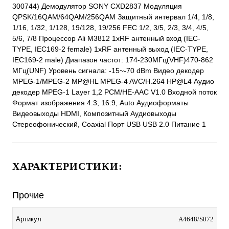
300744) Демодулятор SONY CXD2837 Модуляция
QPSK/16QAM/64QAM/256QAM Защитный интервал 1/4, 1/8,
1/16, 1/32, 1/128, 19/128, 19/256 FEC 1/2, 3/5, 2/3, 3/4, 4/5,
5/6, 7/8 Процессор Ali M3812 1xRF антенный вход (IEC-
TYPE, IEC169-2 female) 1xRF антенный выход (IEC-TYPE,
IEC169-2 male) Диапазон частот: 174-230МГц(VHF)470-862
МГц(UNF) Уровень сигнала: -15~-70 dBm Видео декодер
MPEG-1/MPEG-2 MP@HL MPEG-4 AVC/H.264 HP@L4 Аудио
декодер MPEG-1 Layer 1,2 PCM/HE-AAC V1.0 Входной поток
Формат изображения 4:3, 16:9, Auto Аудиоформаты
Видеовыходы HDMI, Композитный Аудиовыходы
Стереофонический, Coaxial Порт USB USB 2.0 Питание 1
ХАРАКТЕРИСТИКИ:
Прочие
Артикул
A4648/S072