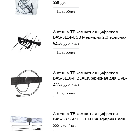
активная. для дома. для дачи
550 руб.
Подробнее
Антенна ТВ комнатная цифровая
BAS-5114-USB Меркурий 2.0 эфирная
для DVB-T2 телевидения
621,6 руб.
/ шт
Подробнее
Антенна ТВ комнатная цифровая
BAS-5110-P BLACK эфирная для DVB-
T2 телевидения (в пакете) Рэмо
277,5 руб.
/ шт
Подробнее
Антенна ТВ комнатная цифровая
BAS-5322-P СТРЕКОЗА эфирная для
DVB-T2 телевидения Рэмо
555 руб.
/ шт