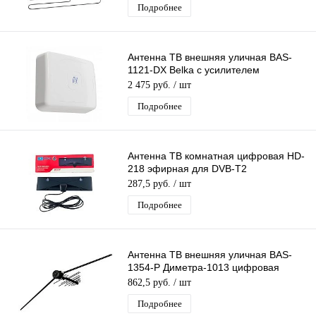
Подробнее
Антенна ТВ внешняя уличная BAS-
1121-DX Belka с усилителем
цифровая эфирная для DVB-T2 ТВ
2 475 руб.
/ шт
наружная
Подробнее
Антенна ТВ комнатная цифровая НD-
218 эфирная для DVB-T2
телевидения
287,5 руб.
/ шт
Подробнее
Антенна ТВ внешняя уличная BAS-
1354-P Диметра-1013 цифровая
эфирная для DVB-T2 телевидения
862,5 руб.
/ шт
Рэмо
Подробнее