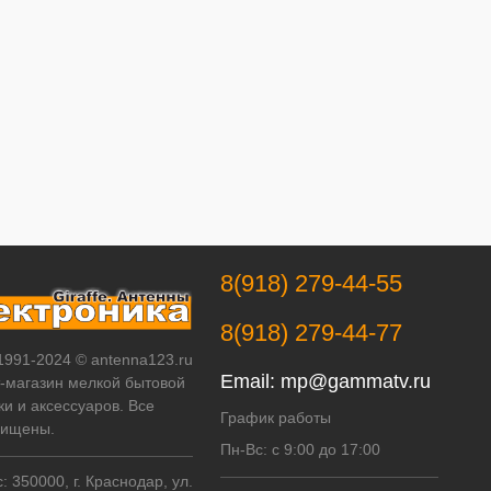
8(918) 279-44-55
8(918) 279-44-77
 1991-2024 © antenna123.ru
Email:
mp@gammatv.ru
т-магазин мелкой бытовой
ки и аксессуаров. Все
График работы
щищены.
Пн-Вс: с 9:00 до 17:00
 350000, г. Краснодар, ул.