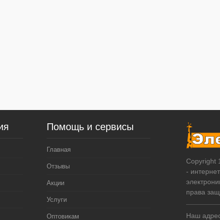
ия
Помощь и сервисы
Главная
Copyright
Отзывы
- интерне
электрони
Акции
права за
Услуги
Наш адрес:
Оптовикам