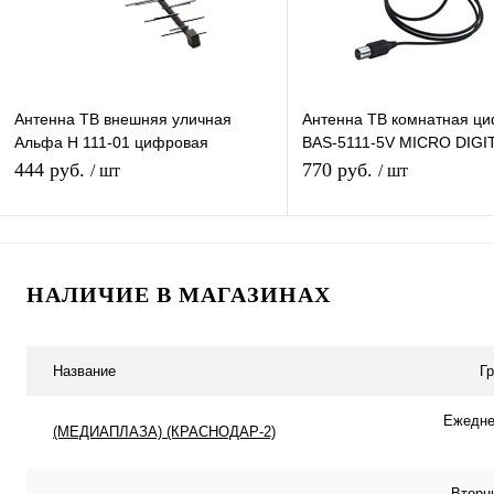
Антенна ТВ внешняя уличная
Антенна ТВ комнатная ц
Альфа Н 111-01 цифровая
BAS-5111-5V MICRO DIGI
эфирная для DVB-T2 телевидения
эфирная для DVB-T2 тел
444 руб.
770 руб.
/ шт
/ шт
наружная
Рэмо
В корзину
В корзину
НАЛИЧИЕ В МАГАЗИНАХ
Купить в 1 клик
К сравнению
Купить в 1 клик
К с
В избранное
В наличии
В избранное
В н
Название
Г
Ежеднев
(МЕДИАПЛАЗА) (КРАСНОДАР-2)
Вторн