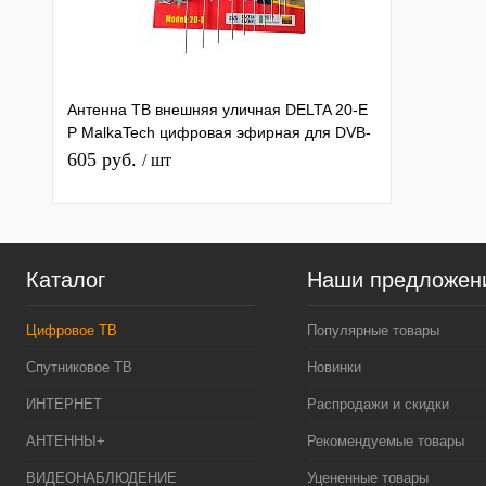
Антенна ТВ внешняя уличная DELTA 20-E
P MalkaTech цифровая эфирная для DVB-
T2 ТВ наружная
605 руб.
/ шт
Каталог
Наши предложен
Цифровое ТВ
Популярные товары
Спутниковое ТВ
Новинки
ИНТЕРНЕТ
Распродажи и скидки
АНТЕННЫ+
Рекомендуемые товары
ВИДЕОНАБЛЮДЕНИЕ
Уцененные товары