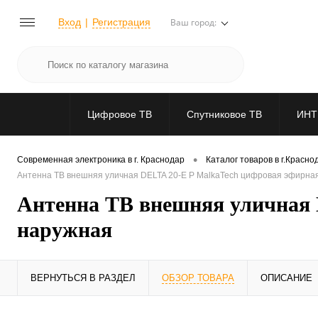
Вход
Регистрация
Ваш город:
Цифровое ТВ
Спутниковое ТВ
ИНТ
•
Современная электроника в г. Краснодар
Каталог товаров в г.Красно
Антенна ТВ внешняя уличная DELTA 20-E P MalkaTech цифровая эфирна
Антенна ТВ внешняя уличная 
наружная
ВЕРНУТЬСЯ В РАЗДЕЛ
ОБЗОР ТОВАРА
ОПИСАНИЕ