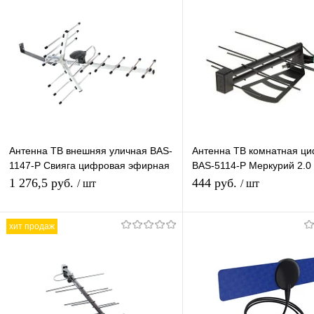
Антенна ТВ внешняя уличная BAS-
Антенна ТВ комнатная ц
1147-Р Свияга цифровая эфирная
BAS-5114-P Меркурий 2.0
для DVB-T2 телевидения
для DVB-T2 телевидения
1 276,5 руб.
444 руб.
/ шт
/ шт
наружная Рэмо
хит продаж
В корзину
В корзину
Купить в 1 клик
К сравнению
Купить в 1 клик
К с
В избранное
В наличии
В избранное
В н