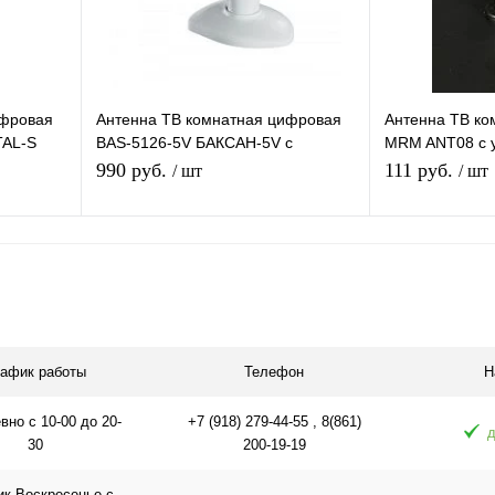
ифровая
Антенна ТВ комнатная цифровая
Антенна ТВ ко
TAL-S
BAS-5126-5V БАКСАН-5V с
MRM ANT08 с 
евидения
усилителем эфирная для DVB-T2
эфирная для D
990 руб.
111 руб.
/ шт
/ шт
телевидения Рэмо
В корзину
равнению
Купить в 1 клик
К сравнению
Купить в 1 
аличии
В избранное
В наличии
В избранное
рафик работы
Телефон
Н
но с 10-00 до 20-
+7 (918) 279-44-55 , 8(861)
д
30
200-19-19
ик-Воскресенье с