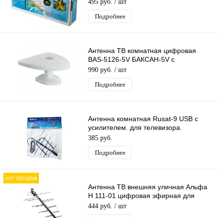
для DVB-T2 ТВ наружная
495 руб.
/ шт
Подробнее
Антенна ТВ комнатная цифровая
BAS-5126-5V БАКСАН-5V с
усилителем эфирная для DVB-T2
990 руб.
/ шт
телевидения Рэмо
Подробнее
Антенна комнатная Rusat-9 USB с
усилителем. для телевизора.
активная. для дома. для дачи
385 руб.
Подробнее
хит продаж
Антенна ТВ внешняя уличная Альфа
Н 111-01 цифровая эфирная для
DVB-T2 телевидения наружная
444 руб.
/ шт