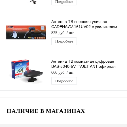
Подробнее
Антенна ТВ внешняя уличная
CADENA AV-161UV02 с усилителем
цифровая эфирная для DVB-T2 ТВ
825 руб.
/ шт
Подробнее
Антенна ТВ комнатная цифровая
BAS-5340-5V TVJET ANT эфирная
для DVB-T2 телевидения Рэмо
666 руб.
/ шт
Подробнее
НАЛИЧИЕ В МАГАЗИНАХ