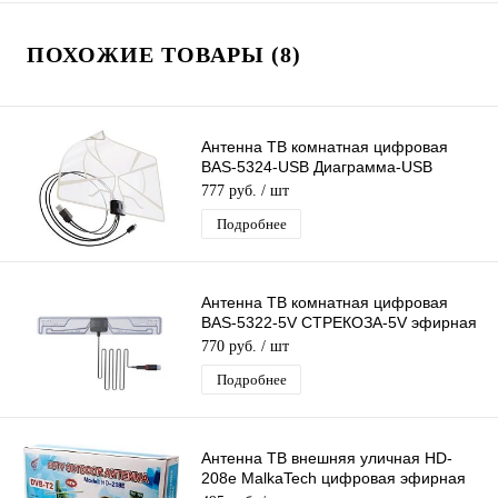
ПОХОЖИЕ ТОВАРЫ (8)
Антенна ТВ комнатная цифровая
BAS-5324-USB Диаграмма-USB
эфирная для DVB-T2 телевидения
777 руб.
/ шт
Рэмо
Подробнее
Антенна ТВ комнатная цифровая
BAS-5322-5V СТРЕКОЗА-5V эфирная
для DVB-T2 телевидения Рэмо
770 руб.
/ шт
Подробнее
Антенна ТВ внешняя уличная HD-
208e MalkaTech цифровая эфирная