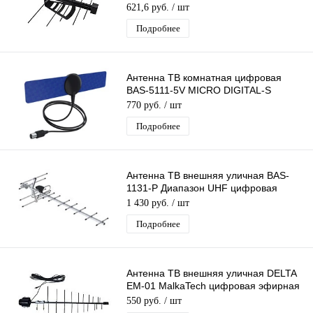
для DVB-T2 телевидения
621,6 руб.
/ шт
Подробнее
Антенна ТВ комнатная цифровая
BAS-5111-5V MICRO DIGITAL-S
эфирная для DVB-T2 телевидения
770 руб.
/ шт
Рэмо
Подробнее
Антенна ТВ внешняя уличная BAS-
1131-P Диапазон UHF цифровая
эфирная для DVB-T2 телевидения
1 430 руб.
/ шт
Рэмо
Подробнее
Антенна ТВ внешняя уличная DELTA
EM-01 MalkaTech цифровая эфирная
для DVB-T2 ТВ наружная
550 руб.
/ шт