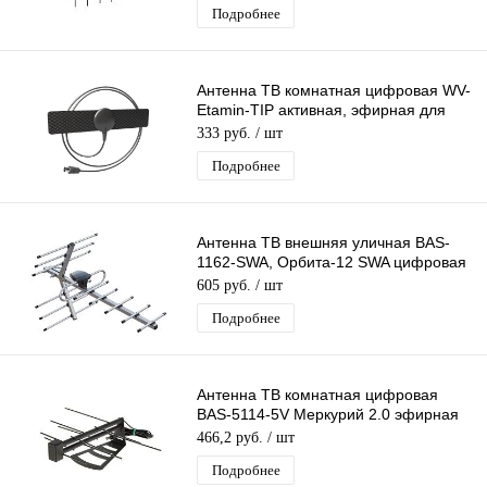
Подробнее
Антенна ТВ комнатная цифровая WV-
Etamin-TIP активная, эфирная для
DVB-T2 телевидения
333 руб.
/ шт
Подробнее
Антенна ТВ внешняя уличная BAS-
1162-SWA, Орбита-12 SWA цифровая
эфирная для DVB-T2 ТВ
605 руб.
/ шт
Подробнее
Антенна ТВ комнатная цифровая
BAS-5114-5V Меркурий 2.0 эфирная
для DVB-T2 телевидения
466,2 руб.
/ шт
Подробнее