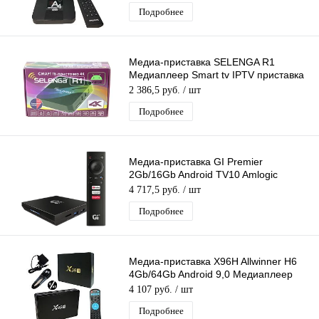
Подробнее
Медиа-приставка SELENGA R1
Медиаплеер Smart tv IPTV приставка
4K
2 386,5 руб.
/ шт
Подробнее
Медиа-приставка GI Premier
2Gb/16Gb Android TV10 Amlogic
S905X4 Медиаплеер SmartTV IPTV
4 717,5 руб.
/ шт
OTT 4K H.265
Подробнее
Медиа-приставка X96H Allwinner H6
4Gb/64Gb Android 9,0 Медиаплеер
Smart tv IPTV приставка 4K H.265
4 107 руб.
/ шт
Подробнее