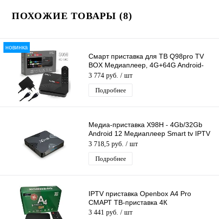
ПОХОЖИЕ ТОВАРЫ (8)
новинка
Смарт приставка для ТВ Q98pro TV
BOX Медиаплеер, 4G+64G Android-
приставка цифровая для телевизора
3 774 руб.
/ шт
Подробнее
Медиа-приставка X98H - 4Gb/32Gb
Android 12 Медиаплеер Smart tv IPTV
OTT WiFi приставка 4K
3 718,5 руб.
/ шт
Подробнее
IPTV приставка Openbox А4 Pro
СМАРТ ТВ-приставка 4К
3 441 руб.
/ шт