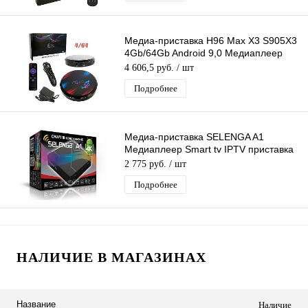
Медиа-приставка H96 Max X3 S905X3
4Gb/64Gb Android 9,0 Медиаплеер
Smart tv IPTV приставка 4K H.265
4 606,5 руб.
/ шт
Подробнее
Медиа-приставка SELENGA A1
Медиаплеер Smart tv IPTV приставка
4K
2 775 руб.
/ шт
Подробнее
НАЛИЧИЕ В МАГАЗИНАХ
Название
Наличие