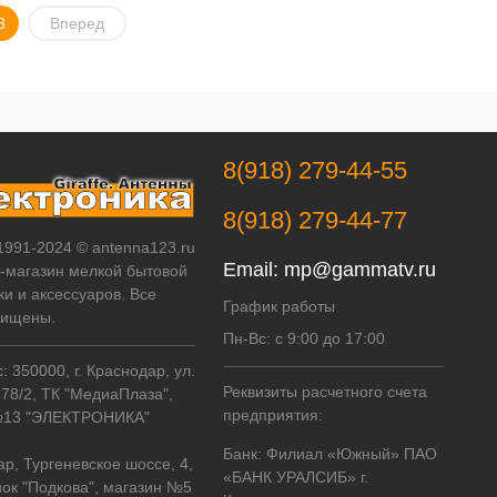
3
Вперед
8(918) 279-44-55
8(918) 279-44-77
 1991-2024 © antenna123.ru
Email:
mp@gammatv.ru
т-магазин мелкой бытовой
ки и аксессуаров. Все
График работы
щищены.
Пн-Вс: с 9:00 до 17:00
 350000, г. Краснодар, ул.
Реквизиты расчетного счета
178/2, ТК "МедиаПлаза",
предприятия:
№13 "ЭЛЕКТРОНИКА"
Банк: Филиал «Южный» ПАО
ар, Тургеневское шоссе, 4,
«БАНК УРАЛСИБ» г.
ок "Подкова", магазин №5