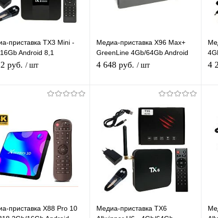
а-приставка TX3 Mini -
Медиа-приставка X96 Max+
Ме
16Gb Android 8,1
GreenLine 4Gb/64Gb Android
4G
аплеер Smart tv IPTV
9,0 Медиаплеер Smart tv IPTV
Ме
12 руб.
4 648 руб.
4 
/ шт
/ шт
приставка 4K HD H.265
OTT 4K HD H.265
OT
Подписаться
Подписаться
упить в 1
К
Купить в 1
К
сравнению
клик
сравнению
кл
 избранное
В избранное
Недоступно
Недоступно
а-приставка X88 Pro 10
Медиа-приставка TX6
Ме