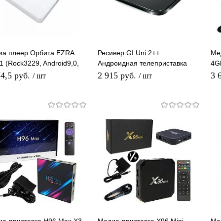
Недоступно
Недоступно
иа плеер Орбита EZRA
Ресивер GI Uni 2++
Ме
1 (Rock3229, Android9,0,
Андроидная телеприставка
4G
 Flash 16ГБ, Wi-Fi)
DVB-T2
Ме
74,5 руб.
2 915 руб.
3 
/ шт
/ шт
OT
Подписаться
Подписаться
упить в 1
К
Купить в 1
К
сравнению
клик
сравнению
кл
 избранное
В избранное
Недоступно
Недоступно