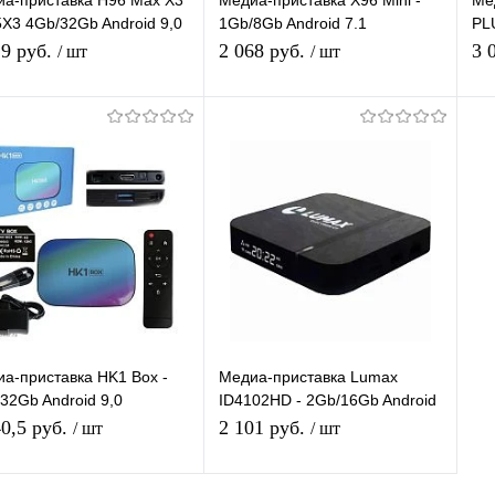
а-приставка H96 Max X3
Медиа-приставка X96 Mini -
Ме
X3 4Gb/32Gb Android 9,0
1Gb/8Gb Android 7.1
PLU
аплеер Smart tv IPTV
Медиаплеер Smart tv IPTV
And
29 руб.
2 068 руб.
3 
/ шт
/ шт
тавка 4K H.265
приставка WiFi 2.4 Ghz
Fi)
Подписаться
Подписаться
упить в 1
К
Купить в 1
К
сравнению
клик
сравнению
кл
 избранное
В избранное
Недоступно
Недоступно
а-приставка HK1 Box -
Медиа-приставка Lumax
32Gb Android 9,0
ID4102HD - 2Gb/16Gb Android
аплеер Smart tv IPTV
10,0 Медиаплеер Smart tv
40,5 руб.
2 101 руб.
/ шт
/ шт
приставка 4K HD H.265
IPTV OTT приставка 4K