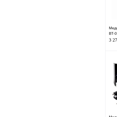
Мед
BT-0
2Гб,
3 2
К
клик
В