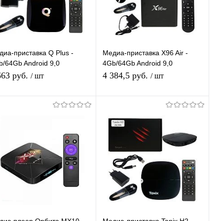
Недоступно
Недоступно
диа-приставка Q Plus -
Медиа-приставка X96 Air -
b/64Gb Android 9,0
4Gb/64Gb Android 9,0
диаплеер Smart tv IPTV
Медиаплеер Smart tv IPTV
663 руб.
4 384,5 руб.
/ шт
/ шт
T приставка 4K HD H.265
OTT приставка 4K HD H.265
Подписаться
Подписаться
Купить в 1
К
Купить в 1
К
ик
сравнению
клик
сравнению
В избранное
В избранное
Недоступно
Недоступно