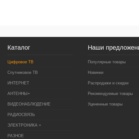
К
клик
В
Каталог
Наши предложен
Цифровое ТВ
Популярные товары
Спутниковое ТВ
Новинки
ИНТЕРНЕТ
Распродажи и скидки
АНТЕННЫ+
Рекомендуемые товары
ВИДЕОНАБЛЮДЕНИЕ
Уцененные товары
РАДИОСВЯЗЬ
ЭЛЕКТРОНИКА +
РАЗНОЕ