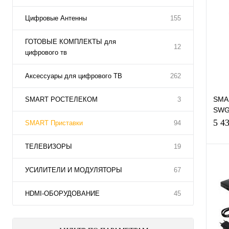
Цифровые Антенны
155
ГОТОВЫЕ КОМПЛЕКТЫ для
12
цифрового тв
Аксессуары для цифрового ТВ
262
SMAR
SMART РОСТЕЛЕКОМ
3
SWG
IPTV
5 4
SMART Приставки
94
ТЕЛЕВИЗОРЫ
19
УСИЛИТЕЛИ И МОДУЛЯТОРЫ
67
К
НDMI-ОБОРУДОВАНИЕ
45
клик
В