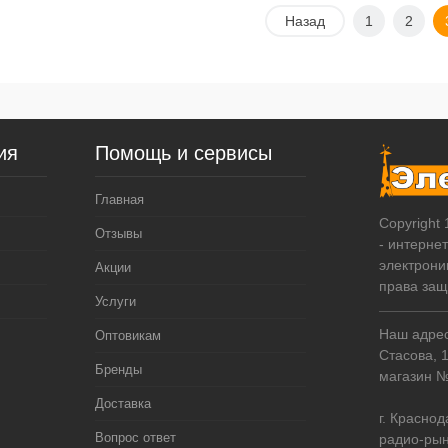
Подписаться
Подписаться
Назад
1
2
упить в 1
К
Купить в 1
К
сравнению
клик
сравнению
 избранное
В избранное
Недоступно
Недоступно
ия
Помощь и сервисы
Главная
Copyright
Отзывы
- интерне
электрони
Акции
права за
Услуги
Наш адрес:
Оптовикам
Стасова, 
Бренды
магазин 
Доставка
г. Краснод
Вопрос ответ
радио-рын