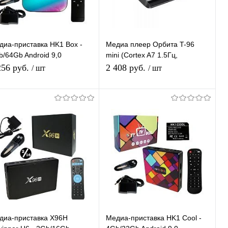
диа-приставка HK1 Box -
Медиа плеер Орбита T-96
b/64Gb Android 9,0
mini (Cortex A7 1.5Гц,
диаплеер Smart tv IPTV
Android7,1, 1Гб, Flash 8ГБ, Wi-
256 руб.
2 408 руб.
/ шт
/ шт
T приставка 4K HD H.265
Fi)/40
Подписаться
Подписаться
Купить в 1
К
Купить в 1
К
ик
сравнению
клик
сравнению
В избранное
В избранное
Недоступно
Недоступно
диа-приставка X96H
Медиа-приставка HK1 Cool -