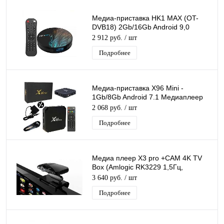
Медиа-приставка HK1 MAX (OT-
DVB18) 2Gb/16Gb Android 9,0
Медиаплеер Smart tv IPTV OTT 4K
2 912 руб.
/ шт
HD H.265
Подробнее
Медиа-приставка X96 Mini -
1Gb/8Gb Android 7.1 Медиаплеер
Smart tv IPTV приставка WiFi 2.4
2 068 руб.
/ шт
Ghz
Подробнее
Медиа плеер X3 pro +CAM 4K TV
Box (Amlogic RK3229 1,5Гц,
Android6.0, 2+8ГБ, Wi-Fi+Bt) с
3 640 руб.
/ шт
КАМЕРОЙ HD
Подробнее