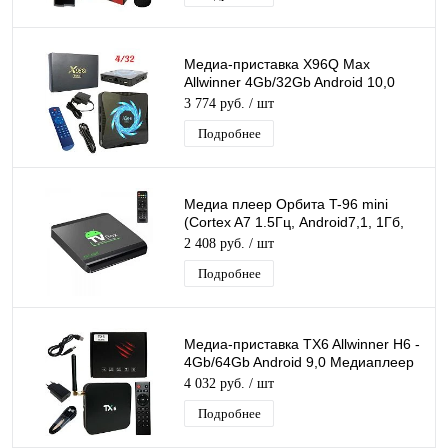
Медиа-приставка X96Q Max
Allwinner 4Gb/32Gb Android 10,0
Медиаплеер Smart tv IPTV
3 774 руб.
/ шт
приставка 4K H.265
Подробнее
Медиа плеер Орбита T-96 mini
(Cortex A7 1.5Гц, Android7,1, 1Гб,
Flash 8ГБ, Wi-Fi)/40
2 408 руб.
/ шт
Подробнее
Медиа-приставка TX6 Allwinner H6 -
4Gb/64Gb Android 9,0 Медиаплеер
Smart tv IPTV OTT приставка 4K HD
4 032 руб.
/ шт
Подробнее