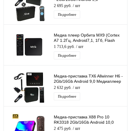
Медиаплеер Smart tv IPTV OTT
2 695 руб.
/ шт
приставка 4K
Подробнее
Медиа плеер Орбита MX9 (Cortex
A7 1.2Гц, Android7,1, 1Гб, Flash
8ГБ, Wi-Fi)/40
1 713,6 руб.
/ шт
Подробнее
Медиа-приставка TX6 Allwinner H6 -
2Gb/16Gb Android 9,0 Медиаплеер
Smart tv IPTV OTT приставка 4K HD
2 632 руб.
/ шт
Подробнее
Медиа-приставка X88 Pro 10
RK3318 2Gb/16Gb Android 10,0
Медиаплеер Smart tv IPTV
2 475 руб.
/ шт