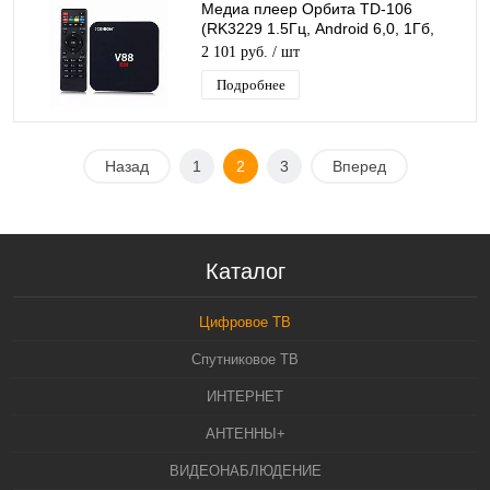
Медиа плеер Орбита TD-106
(RK3229 1.5Гц, Android 6,0, 1Гб,
Flash 8ГБ, Wi-Fi)/20
2 101 руб.
/ шт
Подробнее
Назад
1
2
3
Вперед
Каталог
Цифровое ТВ
Спутниковое ТВ
ИНТЕРНЕТ
АНТЕННЫ+
ВИДЕОНАБЛЮДЕНИЕ