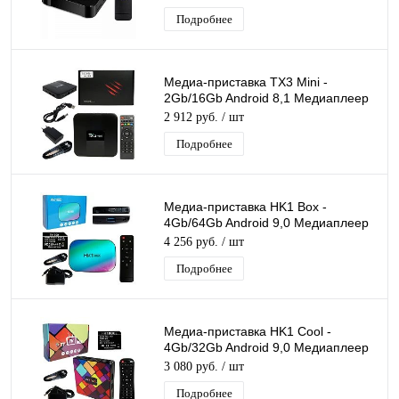
Подробнее
Медиа-приставка TX3 Mini -
2Gb/16Gb Android 8,1 Медиаплеер
Smart tv IPTV OTT приставка 4K HD
2 912 руб.
/ шт
H.265
Подробнее
Медиа-приставка HK1 Box -
4Gb/64Gb Android 9,0 Медиаплеер
Smart tv IPTV OTT приставка 4K HD
4 256 руб.
/ шт
H.265
Подробнее
Медиа-приставка HK1 Cool -
4Gb/32Gb Android 9,0 Медиаплеер
Smart tv IPTV OTT приставка 4K HD
3 080 руб.
/ шт
H.265
Подробнее