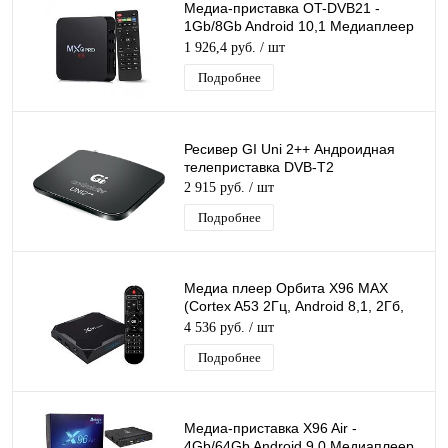
Медиа-приставка OT-DVB21 -
1Gb/8Gb Android 10,1 Медиаплеер
Smart tv IPTV OTT приставка 4K HD
1 926,4 руб.
/ шт
H.265
Подробнее
Ресивер GI Uni 2++ Андроидная
телеприставка DVB-T2
2 915 руб.
/ шт
Подробнее
Медиа плеер Орбита X96 MAX
(Cortex A53 2Гц, Android 8,1, 2Гб,
Flash 16ГБ, Wi-Fi)/20 У
4 536 руб.
/ шт
Подробнее
Медиа-приставка X96 Air -
4Gb/64Gb Android 9,0 Медиаплеер