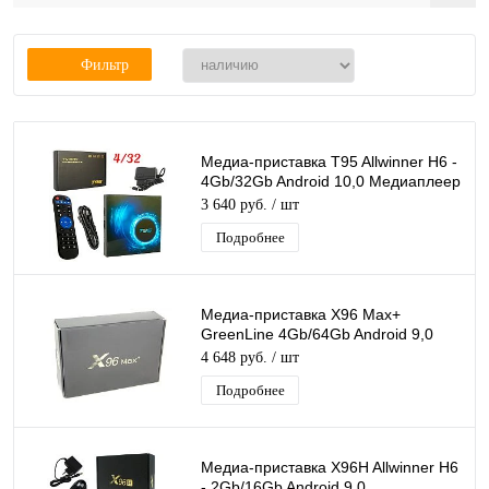
Фильтр
Медиа-приставка T95 Allwinner H6 -
4Gb/32Gb Android 10,0 Медиаплеер
Smart tv IPTV приставка 4K H.265
3 640 руб.
/ шт
Подробнее
Медиа-приставка X96 Max+
GreenLine 4Gb/64Gb Android 9,0
Медиаплеер Smart tv IPTV OTT 4K
4 648 руб.
/ шт
HD H.265
Подробнее
Медиа-приставка X96H Allwinner H6
- 2Gb/16Gb Android 9,0