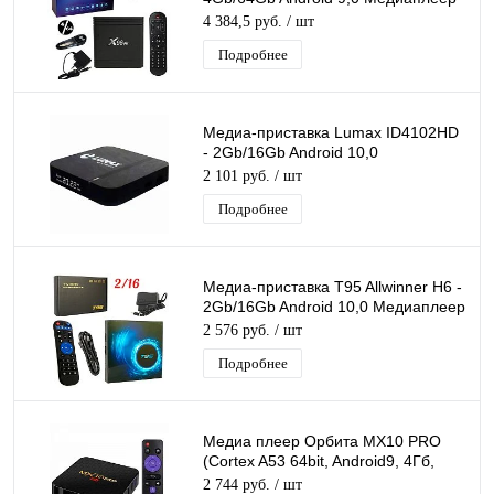
Smart tv IPTV OTT приставка 4K HD
4 384,5 руб.
/ шт
H.265
Подробнее
Медиа-приставка Lumax ID4102HD
- 2Gb/16Gb Android 10,0
Медиаплеер Smart tv IPTV OTT
2 101 руб.
/ шт
приставка 4K
Подробнее
Медиа-приставка T95 Allwinner H6 -
2Gb/16Gb Android 10,0 Медиаплеер
Smart tv IPTV приставка 4K H.265
2 576 руб.
/ шт
Подробнее
Медиа плеер Орбита MX10 PRO
(Cortex A53 64bit, Android9, 4Гб,
Flash 32ГБ, Wi-Fi)/30
2 744 руб.
/ шт