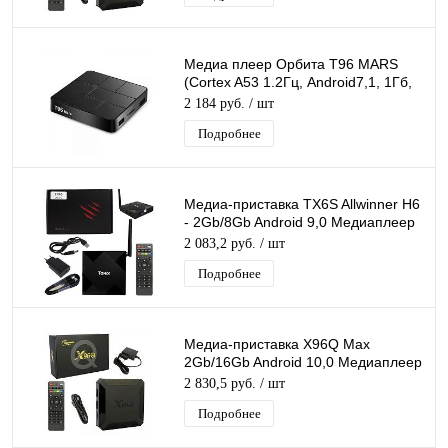
Медиа плеер Орбита T96 MARS
(Cortex A53 1.2Гц, Android7,1, 1Гб,
Flash 8ГБ, Wi-Fi)/40
2 184 руб.
/ шт
Подробнее
Медиа-приставка TX6S Allwinner H6
- 2Gb/8Gb Android 9,0 Медиаплеер
Smart tv IPTV OTT приставка 4K
2 083,2 руб.
/ шт
Подробнее
Медиа-приставка X96Q Max
2Gb/16Gb Android 10,0 Медиаплеер
Smart tv IPTV приставка 4K H.265
2 830,5 руб.
/ шт
Подробнее