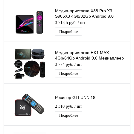
Медиа-приставка X88 Pro X3
S905X3 4Gb/32Gb Android 9,0
Медиаплеер Smart tv IPTV
3 718,5 руб.
/ шт
приставка 8K H.265
Подробнее
Медиа-приставка HK1 MAX -
4Gb/64Gb Android 9,0 Медиаплеер
Smart tv IPTV OTT приставка 4K HD
3 774 руб.
/ шт
H.265
Подробнее
Ресивер GI LUNN 18
2 310 руб.
/ шт
Подробнее