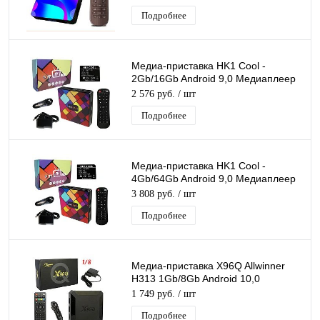
приставка 4K H.265
Подробнее
Медиа-приставка HK1 Cool -
2Gb/16Gb Android 9,0 Медиаплеер
Smart tv IPTV OTT приставка 4K HD
2 576 руб.
/ шт
H.265
Подробнее
Медиа-приставка HK1 Cool -
4Gb/64Gb Android 9,0 Медиаплеер
Smart tv IPTV OTT приставка 4K HD
3 808 руб.
/ шт
H.265
Подробнее
Медиа-приставка X96Q Allwinner
H313 1Gb/8Gb Android 10,0
Медиаплеер Smart tv IPTV
1 749 руб.
/ шт
приставка 4K H.265
Подробнее