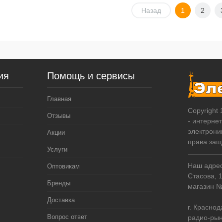
Подписаться
Подписаться
Назад
1
2
упить в 1
К
Купить в 1
К
сравнению
клик
сравнению
кл
 избранное
Под заказ
В избранное
Под заказ
ия
Помощь и сервисы
Главная
Copyright
Отзывы
- интерне
электрони
Акции
права за
Услуги
Наш адрес:
Оптовикам
Стасова, 
Бренды
магазин 
Доставка
г. Краснод
Вопрос ответ
радио-рын