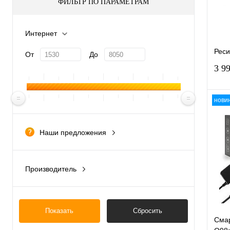
ФИЛЬТР ПО ПАРАМЕТРАМ
Интернет
Реси
От
До
3 9
нови
Наши предложения
К
новинка
клик
В
Производитель
Китай
Южная Корея
Показать
Сбросить
Смар