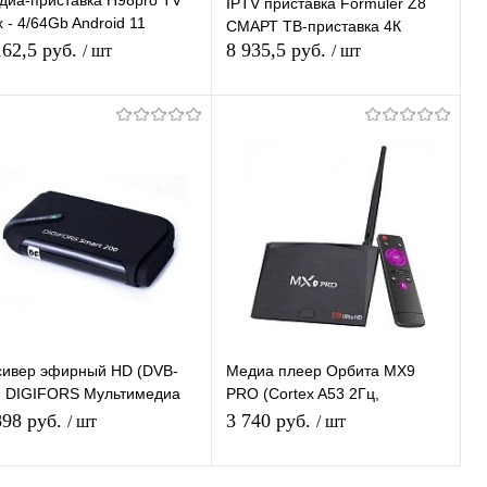
диа-приставка H98pro TV
IPTV приставка Formuler Z8
 - 4/64Gb Android 11
СМАРТ ТВ-приставка 4К
диаплеер Smart tv IPTV
162,5 руб.
8 935,5 руб.
/ шт
/ шт
T приставка 4K HD
Подписаться
В корзину
Купить в 1
К
Купить в 1
К
ик
сравнению
клик
сравнению
В избранное
Под заказ
В избранное
В наличии
сивер эфирный HD (DVB-
Медиа плеер Орбита MX9
) DIGIFORS Мультимедиа
PRO (Cortex A53 2Гц,
сивер DIGIFORS
Android7,1, 2Гб, Flash 16ГБ,
898 руб.
3 740 руб.
/ шт
/ шт
ART200 Android+DVBТ2
Wi-Fi)/20