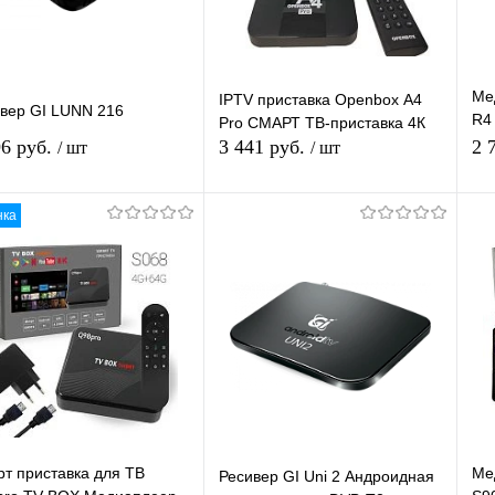
Ме
IPTV приставка Openbox А4
вер GI LUNN 216
R4
Pro СМАРТ ТВ-приставка 4К
пр
96 руб.
3 441 руб.
2 
/ шт
/ шт
нка
В корзину
В корзину
упить в 1
К
Купить в 1
К
сравнению
клик
сравнению
кл
 избранное
В наличии
В избранное
В наличии
т приставка для ТВ
Ме
Ресивер GI Uni 2 Андроидная