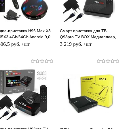
диа-приставка H96 Max X3
Смарт приставка для ТВ
05X3 4Gb/64Gb Android 9,0
Q98pro TV BOX Медиаплеер,
диаплеер Smart tv IPTV
2G+16G Android-приставка
606,5 руб.
3 219 руб.
/ шт
/ шт
иставка 4K H.265
цифровая для телевизора
Подписаться
В корзину
Купить в 1
К
Купить в 1
К
ик
сравнению
клик
сравнению
В избранное
Под заказ
В избранное
В наличии