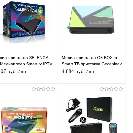
диа-приставка SELENGA
Медиа-приставка G5 BOX ip
 Медиаплеер Smart tv IPTV
Smart ТВ приставка Geceninov
иставка 4K
G5 BOX 4/32
107 руб.
4 884 руб.
/ шт
/ шт
В корзину
В корзину
Купить в 1
К
Купить в 1
К
ик
сравнению
клик
сравнению
В избранное
В наличии
В избранное
В наличии