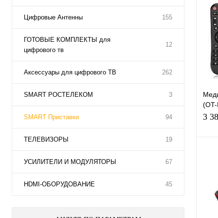
Цифровые Антенны
155
ГОТОВЫЕ КОМПЛЕКТЫ для
12
цифрового тв
Аксессуары для цифрового ТВ
262
Меди
SMART РОСТЕЛЕКОМ
3
(OT-
Andr
3 3
SMART Приставки
94
Wi-F
ТЕЛЕВИЗОРЫ
19
УСИЛИТЕЛИ И МОДУЛЯТОРЫ
67
К
НDMI-ОБОРУДОВАНИЕ
45
клик
В