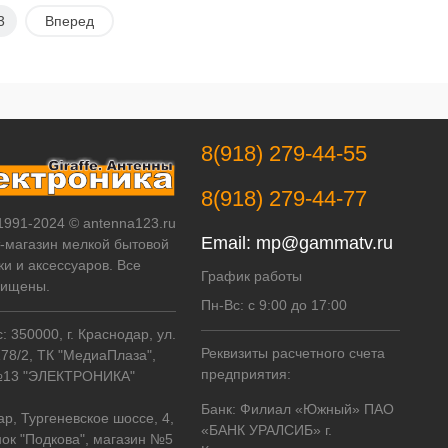
В корзину
Подписаться
3
Вперед
Купить в 1
К
Купить в 1
К
ик
сравнению
клик
сравнению
В избранное
В наличии
В избранное
Недоступно
8(918) 279-44-55
8(918) 279-44-77
 1991-2024 © antenna123.ru
Email:
mp@gammatv.ru
т-магазин мелкой бытовой
ки и аксессуаров. Все
График работы
щищены.
Пн-Вс: с 9:00 до 17:00
 350000, г. Краснодар, ул.
Реквизиты расчетного счета
178/2, ТК "МедиаПлаза",
предприятия:
№13 "ЭЛЕКТРОНИКА"
Банк: Филиал «Южный» ПАО
ар, Тургеневское шоссе, 4,
«БАНК УРАЛСИБ» г.
ок "Подкова", магазин №5