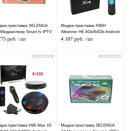
диа-приставка SELENGA
Медиа-приставка X96H
 Медиаплеер Smart tv IPTV
Allwinner H6 4Gb/64Gb Android
иставка 4K
9,0 Медиаплеер Smart tv IPTV
775 руб.
4 107 руб.
/ шт
/ шт
приставка 4K H.265
Подписаться
Подписаться
Купить в 1
К
Купить в 1
К
ик
сравнению
клик
сравнению
В избранное
Под заказ
В избранное
Под заказ
диа-приставка H96 Max X3
Медиа-приставка SELENGA