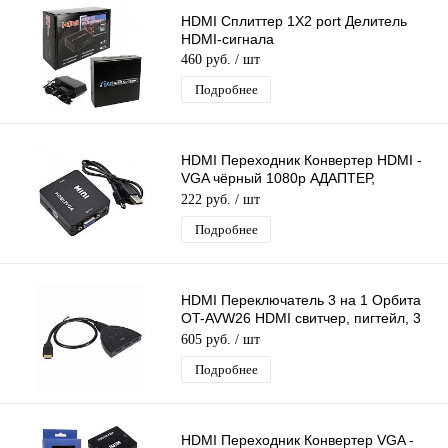
HDMI Сплиттер 1Х2 port Делитель
HDMI-сигнала
460 руб.
/ шт
Подробнее
HDMI Переходник Конвертер HDMI -
VGA чёрный 1080p АДАПТЕР,
КОНВЕРТЕР, ПРЕОБРАЗОВАТЕЛЬ,
222 руб.
/ шт
питание USB
Подробнее
HDMI Переключатель 3 на 1 Орбита
OT-AVW26 HDMI свитчер, пигтейл, 3
гнезда, длина 40см
605 руб.
/ шт
Подробнее
HDMI Переходник Конвертер VGA -