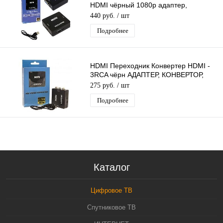
HDMI чёрный 1080p адаптер,
конвертер, преобразователь, питание
440 руб.
/ шт
USB
Подробнее
HDMI Переходник Конвертер HDMI -
3RCA чёрн АДАПТЕР, КОНВЕРТОР,
ПРЕОБРАЗОВАТЕЛЬ питание от USB
275 руб.
/ шт
Подробнее
Каталог
Цифровое ТВ
Спутниковое ТВ