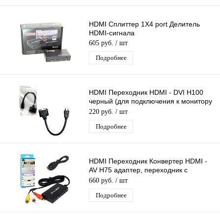
HDMI Сплиттер 1Х4 port Делитель
HDMI-сигнала
605 руб.
/ шт
Подробнее
HDMI Переходник HDMI - DVI H100
черный (для подключения к монитору
или проектору)
220 руб.
/ шт
Подробнее
HDMI Переходник Конвертер HDMI -
AV H75 адаптер, переходник с
источника HDMI на 3RCA (AV)
660 руб.
/ шт
Подробнее