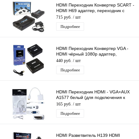
HDMI Переходник Конвертер SCART -
HDMI H69 адаптер, переходник с
источника SCART на HDMI 1080p
715 руб.
/ шт
Подробнее
HDMI Переходник Конвертер VGA -
HDMI чёрный 1080p адаптер,
конвертер, преобразователь, питание
440 руб.
/ шт
USB
Подробнее
HDMI Переходник HDMI - VGA+AUX
А1577 белый (для подключения к
монитору или проектору)
165 руб.
/ шт
Подробнее
HDMI Разветвитель H139 HDMI