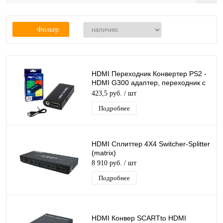
Фильтр
HDMI Переходник Конвертер PS2 -
HDMI G300 адаптер, переходник с
игровой приставки на ТВ, питание
423,5 руб.
/ шт
USB
Подробнее
HDMI Сплиттер 4Х4 Switcher-Splitter
(matrix)
8 910 руб.
/ шт
Подробнее
HDMI Конвер SCARTto HDMI