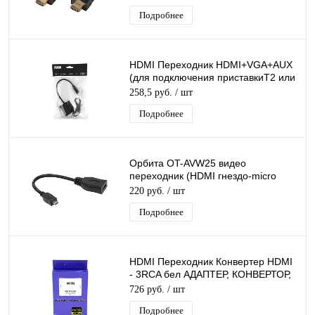
Подробнее
HDMI Переходник HDMI+VGA+AUX
(для подключения приставкиТ2 или
др. к монитору или проектору)
258,5 руб.
/ шт
Подробнее
Орбита OT-AVW25 видео
переходник (HDMI гнездо-micro
HDMI штекер 20см)
220 руб.
/ шт
Подробнее
HDMI Переходник Конвертер HDMI
- 3RCA бел АДАПТЕР, КОНВЕРТОР,
ПРЕОБРАЗОВАТЕЛЬ питание от
726 руб.
/ шт
USB
Подробнее