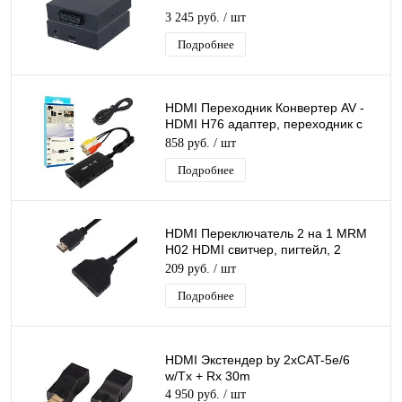
3 245 руб.
/ шт
Подробнее
HDMI Переходник Конвертер AV -
HDMI H76 адаптер, переходник с
3RCA (AV) на источник HDMI
858 руб.
/ шт
Подробнее
HDMI Переключатель 2 на 1 MRM
H02 HDMI свитчер, пигтейл, 2
гнезда, длина 30см
209 руб.
/ шт
Подробнее
HDMI Экстендер by 2xCAT-5e/6
w/Tx + Rx 30m
4 950 руб.
/ шт