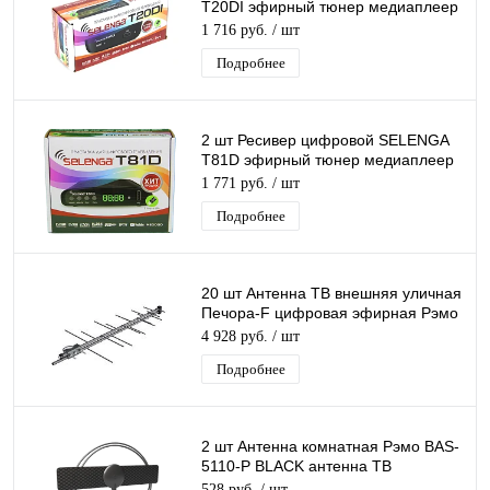
T20DI эфирный тюнер медиаплеер
бесплатное тв приставка цифровая
1 716 руб.
/ шт
2 шт
Подробнее
2 шт Ресивер цифровой SELENGA
T81D эфирный тюнер медиаплеер
бесплатное тв приставка цифровая
1 771 руб.
/ шт
2 шт
Подробнее
20 шт Антенна ТВ внешняя уличная
Печора-F цифровая эфирная Рэмо
BAS-1111-Р упаковка 20 шт
4 928 руб.
/ шт
Подробнее
2 шт Антенна комнатная Рэмо BAS-
5110-P BLACK антенна ТВ
цифровая эфирная для
528 руб.
/ шт