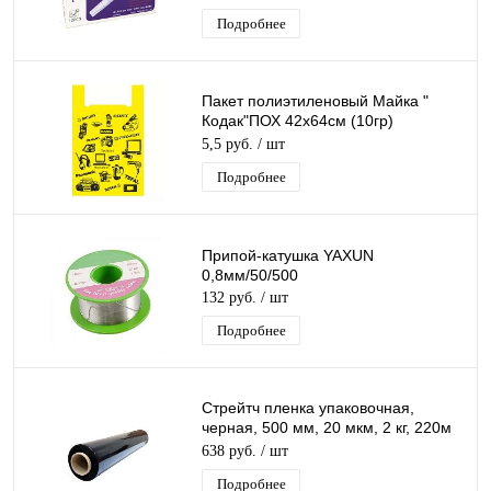
Подробнее
Пакет полиэтиленовый Майка "
Кодак"ПОХ 42х64см (10гр)
/50шт/1000 шт*меш
5,5 руб.
/ шт
Подробнее
Припой-катушка YAXUN
0,8мм/50/500
132 руб.
/ шт
Подробнее
Стрейтч пленка упаковочная,
черная, 500 мм, 20 мкм, 2 кг, 220м
Р.20.500.217.2.0, 18.32/6.
638 руб.
/ шт
Подробнее