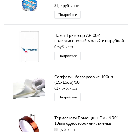
31,9 руб.
/ шт
Подробнее
Пакет Триколор АР-002
полиэтиленовый малый с вырубной
ручкой
0 руб.
/ шт
Подробнее
Салфетки безворсовые 100шт
(15х15см)/50
627 руб.
/ шт
Подробнее
Термоскотч Помощник PM-INR01
10мм односторонний, клейка
лента, силиконовая, длина 10м
88 руб.
/ шт