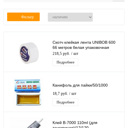
Фильтр
Скотч клейкая лента UNIBOB 600
66 метров белая упаковочная
лента скотч 48мм х 66м, 45 мкм
218,5 руб.
/ шт
Подробнее
Канифоль для пайки/50/1000
18,7 руб.
/ шт
Подробнее
Клей B-7000 110ml (для
тачскринов)/12/120