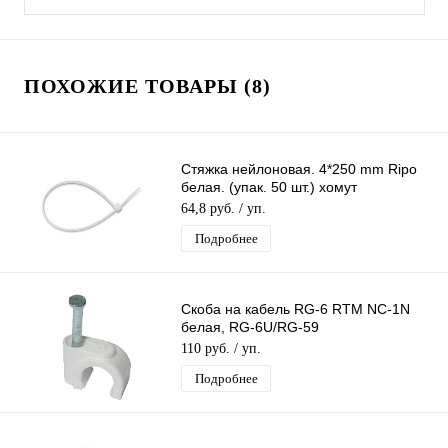
ПОХОЖИЕ ТОВАРЫ (8)
Стяжка нейлоновая. 4*250 mm Ripo
белая. (упак. 50 шт.) хомут
пластиковый. стяжка кабельная
64,8 руб.
/ уп.
Подробнее
Скоба на кабель RG-6 RTM NC-1N
белая, RG-6U/RG-59
клипса+каленный гвоздь под бетон)
110 руб.
/ уп.
упаковка 100шт
Подробнее