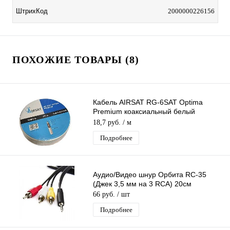
ШтрихКод
2000000226156
ПОХОЖИЕ ТОВАРЫ (8)
Кабель AIRSAT RG-6SAT Optima
Premium коаксиальный белый
оплётка 64*0,12 с красной полосой за
18,7 руб.
/ м
1м
Подробнее
Аудио/Видео шнур Орбита RC-35
(Джек 3,5 мм на 3 RCA) 20см
66 руб.
/ шт
Подробнее