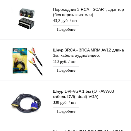
Переходник 3 RCA - SCART, адаптер
(без переключателя)
43,2 руб.
/ шт
Подробнее
Шнур 3RCA - 3RCA MRM AV12 длина
3м, кабель аудио/видео,
позолоченный штекер, в пакете
110 руб.
/ шт
Подробнее
Шнур DVI-VGA 1,5м (OT-AVW03
кабель DVI(I dual)-VGA)
330 руб.
/ шт
Подробнее