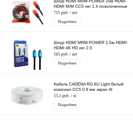
Шнур HDMI MRM-POWER 20м HDMI-
HDMI M/M CCS ver 1.4 позолоченные
контакты 2 фильтра карбоновая
715 руб.
/ шт
оплётка
Подробнее
Шнур HDMI MRM-POWER 1,5м HDMI-
HDMI 4K HD ver 2.0
Premium,позолоченные
165 руб.
/ шт
контакты,силиконовая оболочка
Подробнее
Кабель CADENA RG 6U Light белый
коаксиал CCS 0,9 мм экран Al
фольга+оплётка 48*0,12 Al за1 метр
15,1 руб.
/ м
Подробнее