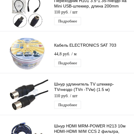
Переходник H101 3.5*1.35-гнездо на
Mini USB-штеккер, длина 200mm
110 руб.
/ шт
Подробнее
Кабель ELECTRONICS SAT 703
44,8 руб.
/ м
Подробнее
Шнур удлинитель TV штеккер-
TVгнездо (TVп -TVм) (1.5 м)
Антенный Шнур ВЧ штекер - ВЧ гнездо
110 руб.
/ шт
Подробнее
Шнур HDMI MRM-POWER H213 10м
HDMI-HDMI M/M CCS 2 фильтра,