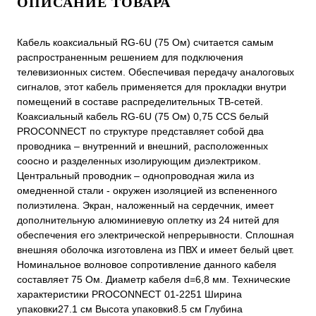
ОПИСАНИЕ ТОВАРА
Кабель коаксиальный RG-6U (75 Ом) считается самым
распространенным решением для подключения
телевизионных систем. Обеспечивая передачу аналоговых
сигналов, этот кабель применяется для прокладки внутри
помещений в составе распределительных ТВ-сетей.
Коаксиальный кабель RG-6U (75 Ом) 0,75 CCS белый
PROCONNECT по структуре представляет собой два
проводника – внутренний и внешний, расположенных
соосно и разделенных изолирующим диэлектриком.
Центральный проводник – однопроводная жила из
омедненной стали - окружен изоляцией из вспененного
полиэтилена. Экран, наложенный на сердечник, имеет
дополнительную алюминиевую оплетку из 24 нитей для
обеспечения его электрической непрерывности. Сплошная
внешняя оболочка изготовлена из ПВХ и имеет белый цвет.
Номинальное волновое сопротивление данного кабеля
составляет 75 Ом. Диаметр кабеля d=6,8 мм. Технические
характеристики PROCONNECT 01-2251 Ширина
упаковки27.1 см Высота упаковки8.5 см Глубина