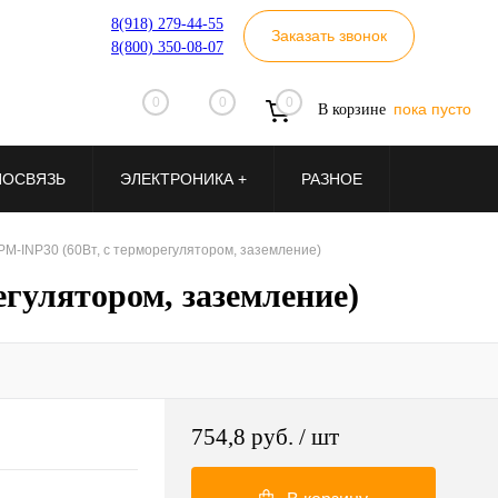
8(918) 279-44-55
Заказать звонок
8(800) 350-08-07
0
0
0
пока пусто
В корзине
ИОСВЯЗЬ
ЭЛЕКТРОНИКА +
РАЗНОЕ
M-INP30 (60Вт, с терморегулятором, заземление)
гулятором, заземление)
754,8 руб.
/ шт