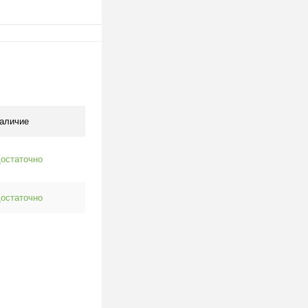
одписаться
клик
К сравнению
Под заказ
аличие
остаточно
остаточно