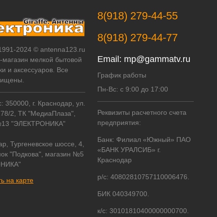
8(918) 279-44-55
8(918) 279-44-77
 1991-2024 © antenna123.ru
Email:
mp@gammatv.ru
т-магазин мелкой бытовой
ки и аксессуаров. Все
График работы
щищены.
Пн-Вс: с 9:00 до 17:00
 350000, г. Краснодар, ул.
Реквизиты расчетного счета
178/2, ТК "МедиаПлаза",
предприятия:
№13 "ЭЛЕКТРОНИКА"
Банк: Филиал «Южный» ПАО
ар, Тургеневское шоссе, 4,
«БАНК УРАЛСИБ» г.
ок "Подкова", магазин №5
Краснодар
НИКА"
р/с: 40802810757110006476.
ь на карте
БИК 040349700.
к/с: 30101810400000000700.