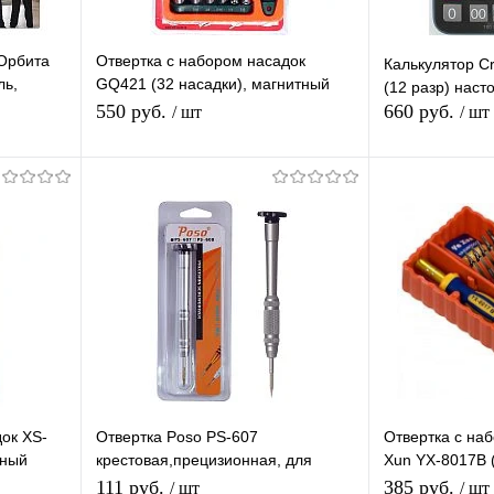
Орбита
Отвертка с набором насадок
Калькулятор Cr
ль,
GQ421 (32 насадки), магнитный
(12 разр) наст
держатель бит, отвертка с
550 руб.
660 руб.
/ шт
/ шт
трещоткой
Подписаться
равнению
Купить в 1 клик
К сравнению
Купить в 1 
аличии
В избранное
Под заказ
В избранное
ок XS-
Отвертка Poso PS-607
Отвертка с на
тный
крестовая,прецизионная, для
Xun YX-8017B (
сборки/разборки
отвертки 120 
111 руб.
385 руб.
/ шт
/ шт