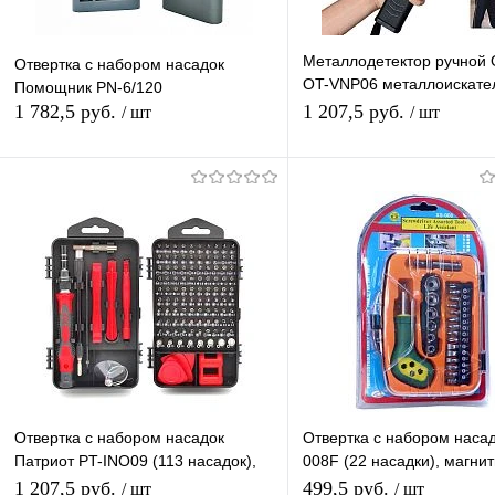
Металлодетектор ручной 
Отвертка с набором насадок
OT-VNP06 металлоискате
Помощник PN-6/120
звуковой и вибро сигнал,
1 782,5 руб.
1 207,5 руб.
/ шт
/ шт
индикатор
Подписаться
В корзину
Купить в 1 клик
К сравнению
Купить в 1 клик
К с
В избранное
Под заказ
В избранное
В н
Отвертка с набором насадок
Отвертка с набором насад
Патриот PT-INO09 (113 насадок),
008F (22 насадки), магни
магнитный наконечник, пинцет
держатель бит
1 207,5 руб.
499,5 руб.
/ шт
/ шт