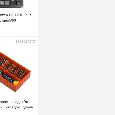
tizen DJ-120D Plus
ольный/60
В корзину
клик
К сравнению
В наличии
бором насадок Ya
29 насадок), длина
мм