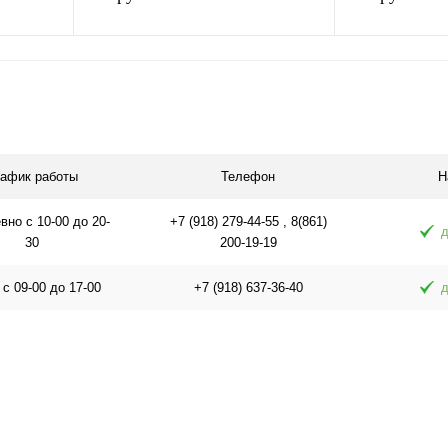
телефонов,часов,ноутбуков,
гаджетов
я
В корзину
П
равнению
Купить в 1 клик
К сравнению
Купить в 1 
 заказ
В избранное
В наличии
В избранное
рафик работы
Телефон
Н
но с 10-00 до 20-
+7 (918) 279-44-55 , 8(861)
д
30
200-19-19
 с 09-00 до 17-00
+7 (918) 637-36-40
д