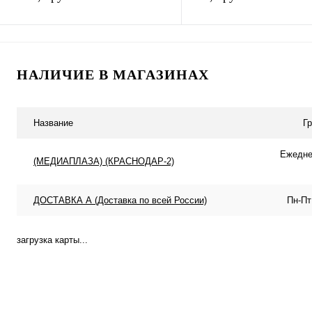
В корзину
Подписатьс
НАЛИЧИЕ В МАГАЗИНАХ
Купить в 1 клик
К сравнению
Купить в 1 клик
К с
В избранное
В наличии
В избранное
Под
Название
Г
Ежеднев
(МЕДИАПЛАЗА) (КРАСНОДАР-2)
ДОСТАВКА А (Доставка по всей России)
Пн-Пт
загрузка карты...