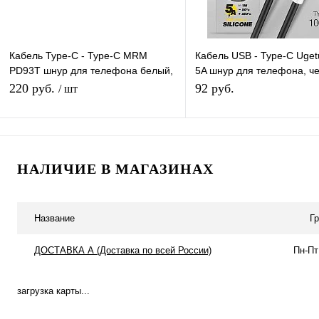
Кабель Type-C - Type-C MRM
Кабель USB - Type-C Uget
PD93T шнур для телефона белый,
5A шнур для телефона, ч
6A 60W, длина 1,5м
длина 1м
220 руб.
92 руб.
/ шт
В корзину
Подписатьс
НАЛИЧИЕ В МАГАЗИНАХ
Купить в 1 клик
К сравнению
Купить в 1 клик
К с
В избранное
В наличии
В избранное
Под
Название
Г
ДОСТАВКА А (Доставка по всей России)
Пн-Пт
загрузка карты...