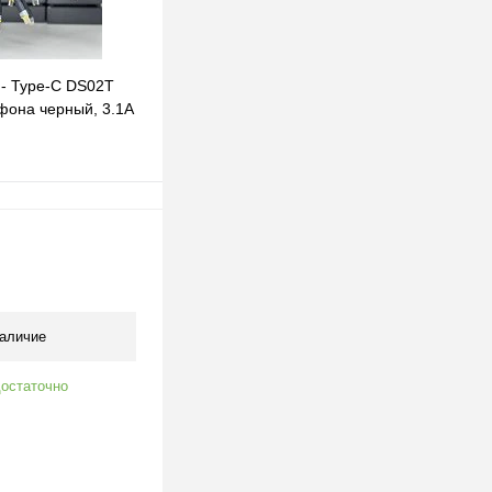
 - Type-C DS02T
фона черный, 3.1A
одписаться
клик
К сравнению
Под заказ
аличие
остаточно