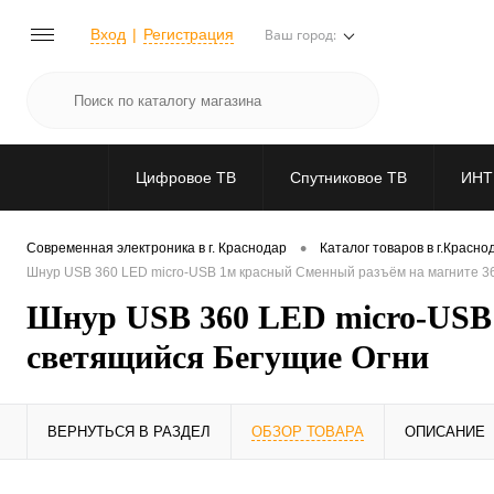
Вход
Регистрация
Ваш город:
Цифровое ТВ
Спутниковое ТВ
ИНТ
•
Современная электроника в г. Краснодар
Каталог товаров в г.Красно
Шнур USB 360 LED micro-USB 1м красный Сменный разъём на магните 36
Шнур USB 360 LED micro-USB 
светящийся Бегущие Огни
ВЕРНУТЬСЯ В РАЗДЕЛ
ОБЗОР ТОВАРА
ОПИСАНИЕ