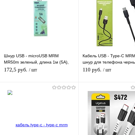
Шнур USB - microUSB MRM
Кабель USB - Type-C MR
MR50m зеленый, длина 1м (5А),
шнур для телефона черны
силикон
1м
172,5 руб.
110 руб.
/ шт
/ шт
В корзину
В корзину
Купить в 1 клик
К сравнению
Купить в 1 клик
К с
В избранное
В наличии
В избранное
В н