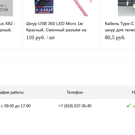
us X82 -
Шнур USB 360 LED Micro 1м
Кабель Type-C
ерный,
Красный, Сменный разъём на
шнур для теле
магните 360 градусов светящийся
60W, длина 1м
110 руб.
80,5 руб.
/ шт
- Бегущие Огни
я
В корзину
П
равнению
Купить в 1 клик
К сравнению
Купить в 1 
 заказ
В избранное
В наличии
В избранное
рафик работы
Телефон
Н
 с 09-00 до 17-00
+7 (918) 637-36-40
д