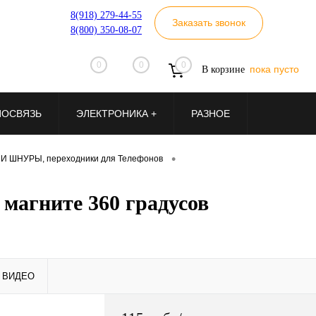
8(918) 279-44-55
Заказать звонок
8(800) 350-08-07
0
0
0
пока пусто
В корзине
ИОСВЯЗЬ
ЭЛЕКТРОНИКА +
РАЗНОЕ
•
И ШНУРЫ, переходники для Телефонов
магните 360 градусов
ВИДЕО