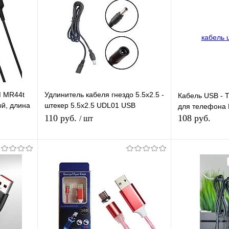
M MR44t
Удлинитель кабеля гнездо 5.5x2.5 -
Кабель USB - 
й, длина
штекер 5.5x2.5 UDL01 USB
для телефона 
(5.5x2.5-F to 5.5x2.5-M) длина 1,5м
110 руб.
108 руб.
/ шт
В корзину
равнению
Купить в 1 клик
К сравнению
Купить в 1 
аличии
В избранное
В наличии
В избранное