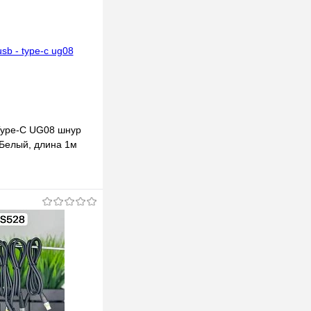
Type-C UG08 шнур
Белый, длина 1м
В корзину
клик
К сравнению
В наличии