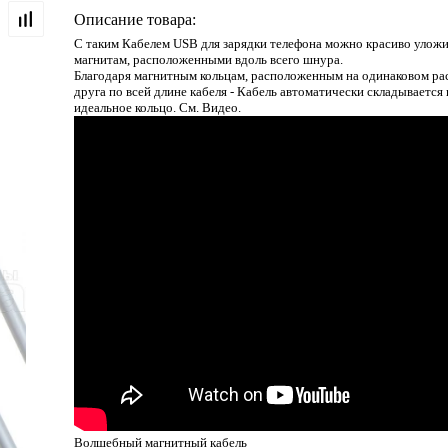
Описание товара:
С таким Кабелем USB для зарядки телефона можно красиво улож
магнитам, расположенными вдоль всего шнура.
Благодаря магнитным кольцам, расположенным на одинаковом ра
друга по всей длине кабеля - Кабель автоматически складывается
идеальное кольцо. См. Видео.
Волшебный магнитный кабель