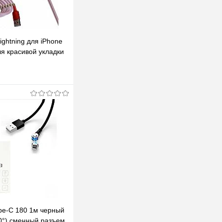
ightning для iPhone
ля красивой укладки
-36 RED красный
одписаться
клик
К сравнению
Под заказ
pe-C 180 1м черный
0°) сменный разъем