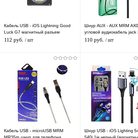
Кабель USB - iOS Lightning Good
Шнур AUX - AUX MRM AX
Luck G7 магнитный разъем
угловой аудиокабель jack 
съемный, шнур для телефона,
длина 2 м
112 руб.
110 руб.
/ шт
/ шт
длина 1м
Подписаться
Подписатьс
Купить в 1 клик
К сравнению
Купить в 1 клик
К с
В избранное
Под заказ
В избранное
Под
Кабель USB - microUSB MRM
Шнур USB - iOS Lighting 
MR35m шнур для телефона
540i 1м черный (магнитны