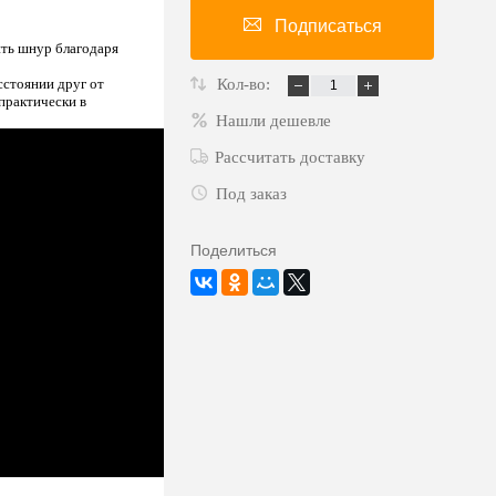
Подписаться
ить шнур благодаря
сстоянии друг от
Кол-во:
 практически в
Нашли дешевле
Рассчитать доставку
Под заказ
Поделиться