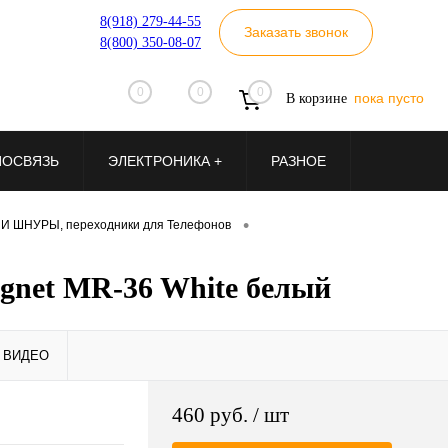
8(918) 279-44-55
Заказать звонок
8(800) 350-08-07
0
0
0
пока пусто
В корзине
ИОСВЯЗЬ
ЭЛЕКТРОНИКА +
РАЗНОЕ
•
И ШНУРЫ, переходники для Телефонов
agnet MR-36 White белый
ВИДЕО
460 руб.
/ шт