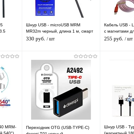
05
Шнур USB - microUSB MRM
Кабель USB - L
3.5
MR32m черный, длина 1 м, смарт
с магнитами д
отключение
1m magnet MR
330 руб.
255 руб.
/ шт
/ шт
я
Подписаться
П
равнению
Купить в 1 клик
К сравнению
Купить в 1 
 заказ
В избранное
Под заказ
В избранное
540 MRM-
Шнур USB - Ty
Переходник OTG (USB-TYPE-C)
й 540°)
(магнитный 18
deespi T01 черный