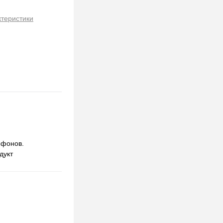
ктеристики
ефонов.
дукт