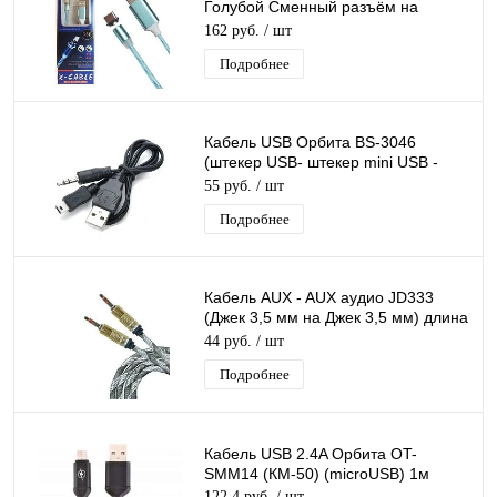
Голубой Сменный разъём на
магните 360 градусов светящийся
162 руб.
/ шт
Бегущие Огни
Подробнее
Кабель USB Орбита BS-3046
(штекер USB- штекер mini USB -
джек 3,5) 0.5м/40/1000
55 руб.
/ шт
Подробнее
Кабель AUX - AUX аудио JD333
(Джек 3,5 мм на Джек 3,5 мм) длина
1м тканевый
44 руб.
/ шт
Подробнее
Кабель USB 2.4A Орбита OT-
SMM14 (КМ-50) (microUSB) 1м
122,4 руб.
/ шт