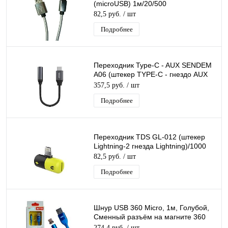
(microUSB) 1м/20/500
82,5 руб.
/ шт
Подробнее
Переходник Type-C - AUX SENDEM
A06 (штекер TYPE-C - гнездо AUX
3.5мм) 14 см
357,5 руб.
/ шт
Подробнее
Переходник TDS GL-012 (штекер
Lightning-2 гнезда Lightning)/1000
82,5 руб.
/ шт
Подробнее
Шнур USB 360 Micro, 1м, Голубой,
Сменный разъём на магните 360
градусов силиконовый
274,4 руб.
/ шт