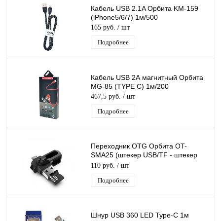
Кабель USB 2.1A Орбита KM-159
(iPhone5/6/7) 1м/500
165 руб.
/ шт
Подробнее
Кабель USB 2А магнитный Орбита
MG-85 (TYPE C) 1м/200
467,5 руб.
/ шт
Подробнее
Переходник OTG Орбита OT-
SMA25 (штекер USB/TF - штекер
microUSB)
110 руб.
/ шт
Подробнее
Шнур USB 360 LED Type-C 1м