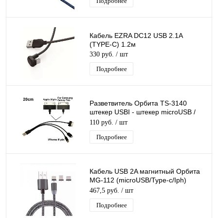
Подробнее
Кабель EZRA DC12 USB 2.1A
(TYPE-C) 1.2м
330 руб.
/ шт
Подробнее
Разветвитель Орбита TS-3140
штекер USBI - штекер microUSB /
Apple iPad / Lightning шнур 20 см
110 руб.
/ шт
Подробнее
Кабель USB 2A магнитный Орбита
MG-112 (microUSB/Type-c/Iph)
1м/250
467,5 руб.
/ шт
Подробнее