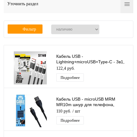
Уточнить раздел
Фильтр
Кабель USB -
Lightning+microUSB+Type-C - 3в1,
Ugetus X83 длина 1,2м
122,4 руб.
Подробнее
Кабель USB - microUSB MRM
MR10m шнур для телефона,
черный, длина 1м
110 руб.
/ шт
Подробнее