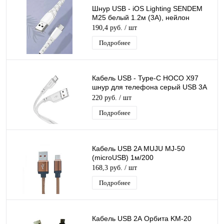
Шнур USB - iOS Lighting SENDEM
M25 белый 1.2м (3А), нейлон
190,4 руб.
/ шт
Подробнее
Кабель USB - Type-C HOCO X97
шнур для телефона серый USB 3A
длина 1м
220 руб.
/ шт
Подробнее
Кабель USB 2A MUJU MJ-50
(microUSB) 1м/200
168,3 руб.
/ шт
Подробнее
Кабель USB 2А Орбита KM-20