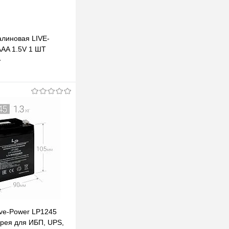
алиновая LIVE-
AA 1.5V 1 ШТ
т
В корзину
клик
К сравнению
В наличии
ive-Power LP1245
арея для ИБП, UPS,