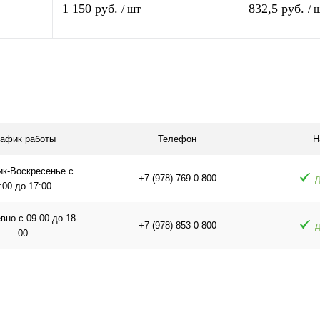
micro USB для зарядки 5V в
свинцово-кисл
1 150 руб.
832,5 руб.
/ шт
/ 
упаковке
(90*70*105mm)
Подписаться
П
равнению
Купить в 1 клик
К сравнению
Купить в 1 
аличии
В избранное
Под заказ
В избранное
рафик работы
Телефон
Н
ик-Воскресенье с
+7 (978) 769-0-800
д
:00 до 17:00
но с 09-00 до 18-
+7 (978) 853-0-800
д
00