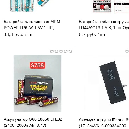
Батарейка алкалиновая MRM-
Батарейка таблетка кругл
POWER LR6 AA 1.5V 1 ШТ,
LR44/AG13 1.5 В, 1 шт Ор
33,3 руб.
6,7 руб.
/ шт
/ шт
В корзину
В корзину
Купить в 1 клик
К сравнению
Купить в 1 клик
К с
В избранное
В наличии
В избранное
В н
Аккумулятор G60 18650 LTE32
Аккумулятор для iPhone 6
(2400=2000mAh, 3.7V)
(1715mA/616-00033)/200