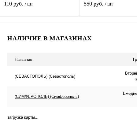
перезаряжаемая литий-ионная
110 руб.
550 руб.
/ шт
/ шт
Батарейка
В корзину
В корзину
НАЛИЧИЕ В МАГАЗИНАХ
Купить в 1 клик
К сравнению
Купить в 1 клик
К с
В избранное
В наличии
В избранное
В н
Название
Г
Вторн
(СЕВАСТОПОЛЬ) (Севастополь)
9
Ежеднев
(СИМФЕРОПОЛЬ) (Симферополь)
загрузка карты...