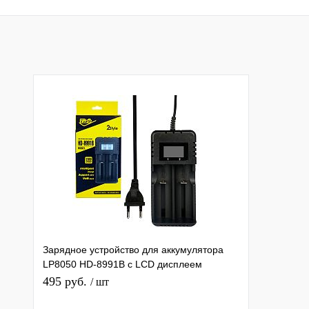
Зарядное устройство для аккумулятора
LP8050 HD-8991B с LCD дисплеем
(26650/18650/14500) на 2-слота
495 руб.
/ шт