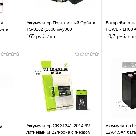
ая
Аккумулятор Портативный Орбита
Батарейка алк
бита
TS-3162 (1600mA)/300
POWER LR03 A
165 руб.
18,7 руб.
/ шт
/ ш
В корзину
равнению
Купить в 1 клик
К сравнению
Купить в 1 
аличии
В избранное
В наличии
В избранное
Аккумулятор GB 31241-2014 9V
Аккумулятор L
S
литиевый 6F22/Крона с гнездом
12V/4.5Ah бат