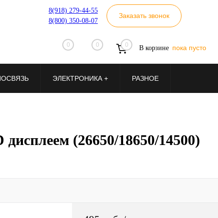
8(918) 279-44-55
Заказать звонок
8(800) 350-08-07
0
0
0
пока пусто
В корзине
ИОСВЯЗЬ
ЭЛЕКТРОНИКА +
РАЗНОЕ
дисплеем (26650/18650/14500)