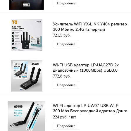
Подробнее
Усилитель WiFi YX-LINK Y404 репитер
300 Мбит/с 2.4GHz черный
721,5 руб.
Подробнее
WI-FI USB адаптер LP-UAC27D 2х
диапозонный (1300Mbps) USB3.0
772,8 руб.
Подробнее
WI-FI адаптер LP-UW07 USB Wi-Fi
300 Mbs Беспроводной адаптер Донгл
с антенной MTK7601
224 руб.
/ шт
Подробнее