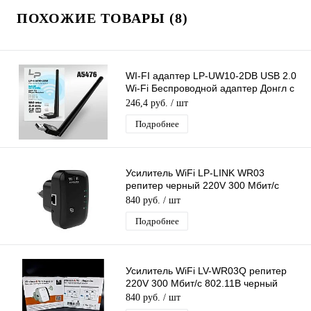
ПОХОЖИЕ ТОВАРЫ (8)
WI-FI адаптер LP-UW10-2DB USB 2.0
Wi-Fi Беспроводной адаптер Донгл с
антенной MTK7601
246,4 руб.
/ шт
Подробнее
Усилитель WiFi LP-LINK WR03
репитер черный 220V 300 Мбит/с
802.11B
840 руб.
/ шт
Подробнее
Усилитель WiFi LV-WR03Q репитер
220V 300 Мбит/с 802.11B черный
840 руб.
/ шт