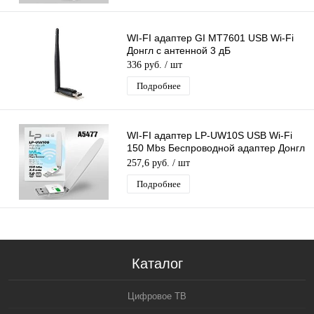
WI-FI адаптер GI MT7601 USB Wi-Fi
Донгл с антенной 3 дБ
336 руб.
/ шт
Подробнее
WI-FI адаптер LP-UW10S USB Wi-Fi
150 Mbs Беспроводной адаптер Донгл
с антенной MTK7601
257,6 руб.
/ шт
Подробнее
Каталог
Цифровое ТВ