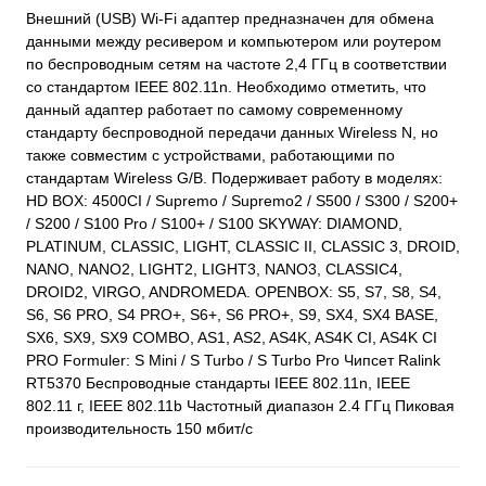
Внешний (USB) Wi-Fi адаптер предназначен для обмена
данными между ресивером и компьютером или роутером
по беспроводным сетям на частоте 2,4 ГГц в соответствии
со стандартом IEEE 802.11n. Необходимо отметить, что
данный адаптер работает по самому современному
стандарту беспроводной передачи данных Wireless N, но
также совместим с устройствами, работающими по
стандартам Wireless G/B. Подерживает работу в моделях:
HD BOX: 4500CI / Supremo / Supremo2 / S500 / S300 / S200+
/ S200 / S100 Pro / S100+ / S100 SKYWAY: DIAMOND,
PLATINUM, CLASSIC, LIGHT, CLASSIC II, CLASSIC 3, DROID,
NANO, NANO2, LIGHT2, LIGHT3, NANO3, CLASSIC4,
DROID2, VIRGO, ANDROMEDA. OPENBOX: S5, S7, S8, S4,
S6, S6 PRO, S4 PRO+, S6+, S6 PRO+, S9, SX4, SX4 BASE,
SX6, SX9, SX9 COMBO, AS1, AS2, AS4K, AS4K CI, AS4K CI
PRO Formuler: S Mini / S Turbo / S Turbo Pro Чипсет Ralink
RT5370 Беспроводные стандарты IEEE 802.11n, IEEE
802.11 г, IEEE 802.11b Частотный диапазон 2.4 ГГц Пиковая
производительность 150 мбит/с