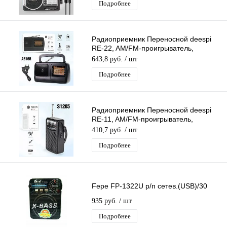
Подробнее
Радиоприемник Переносной deespi
RE-22, AM/FM-проигрыватель,
питание аккумулятор/220В
643,8 руб.
/ шт
AM/FM/SW1-2/TV
Подробнее
Радиоприемник Переносной deespi
RE-11, AM/FM-проигрыватель,
питание аккумулятор/220В
410,7 руб.
/ шт
Подробнее
Fepe FP-1322U р/п сетев.(USB)/30
935 руб.
/ шт
Подробнее