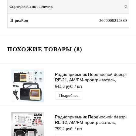
Сортировка по наличию
2
ШтрихКод
2000000215389
ПОХОЖИЕ ТОВАРЫ (8)
Радиоприемник Переносной deespi
RE-21, AM/FM-проигрыватель,
питание аккумулятор/220В
643,8 руб.
/ шт
AM/FM/SW1-2/TV
Подробнее
Радиоприемник Переносной deespi
RE-12, AM/FM-проигрыватель,
питание аккумулятор/220В
799,2 руб.
/ шт