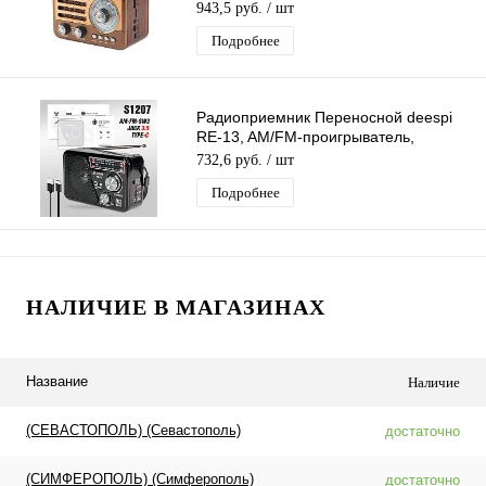
проигрыватель, питание
943,5 руб.
/ шт
аккумулятор/220В
Подробнее
Радиоприемник Переносной deespi
RE-13, AM/FM-проигрыватель,
питание аккумулятор/220В
732,6 руб.
/ шт
Подробнее
НАЛИЧИЕ В МАГАЗИНАХ
Название
Наличие
(СЕВАСТОПОЛЬ) (Севастополь)
достаточно
(СИМФЕРОПОЛЬ) (Симферополь)
достаточно