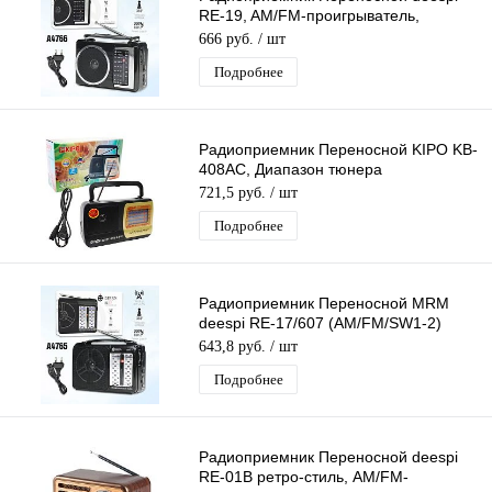
RE-19, AM/FM-проигрыватель,
питание аккумулятор/220В
666 руб.
/ шт
Подробнее
Радиоприемник Переносной KIPO KB-
408AC, Диапазон тюнера
AM/FM/TV/SW1-2, Питание 220В
721,5 руб.
/ шт
Подробнее
Радиоприемник Переносной MRM
deespi RE-17/607 (AM/FM/SW1-2)
проигрыватель, Питание: 220В
643,8 руб.
/ шт
Подробнее
Радиоприемник Переносной deespi
RE-01B ретро-стиль, AM/FM-