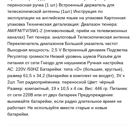
переносная ручка (1 шт.) Встроенный держатель для
телескопической антенны (1шт.) Инструкция по
эксплуатации на английском языке на упаковке Картонная
упаковка Техническая детализация: Диапазон тюнера:
AM/FM/TV/SW1-2 (пятиволновый, приём на телевизионных
каналах) Тип тюнера: аналоговый Телескопическая антенна
Переключатель диапазонов Большой указатель частот
Выходная мощность: 2,5 V Встроенный динамик Подсветка
Регулятор громкости Низкий уровень шумов Разъём для
питания от сети Гнездо для наушников Ручная настройка
AC: 220V /50HZ Батарейки: типа «D» (большие, круглые),
размер 61,5 х 34,2 (батарейки в комплект не входят), 3V х
2шт. Тип радиоприёмника: переносной Цвет: чёрный
Размер: компактный, 19 х 10,5 х 4 см. Вес: 446 гр. Питание:
от сети 220В или от двух батареек Предупреждение:
вынимайте батарейки, если радио длительное время не
работает. Не используйте вместе старые и новые
батарейки.