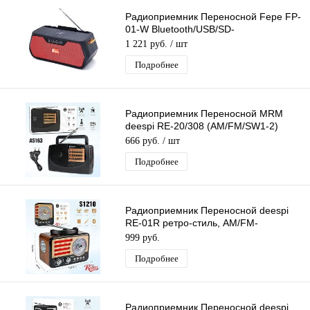
Радиоприемник Переносной Fepe FP-
01-W Bluetooth/USB/SD-
проигрыватель Питание от
1 221 руб.
/ шт
Аккумулятора / 220В
Подробнее
Радиоприемник Переносной MRM
deespi RE-20/308 (AM/FM/SW1-2)
проигрыватель, Питание: 220В
666 руб.
/ шт
Подробнее
Радиоприемник Переносной deespi
RE-01R ретро-стиль, AM/FM-
проигрыватель, питание
999 руб.
аккумулятор/220В
Подробнее
Радиоприемник Переносной deespi