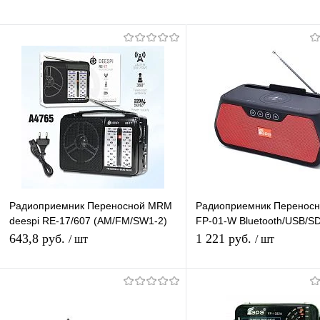
Радиоприемник Переносной MRM
Радиоприемник Переносн
deespi RE-17/607 (AM/FM/SW1-2)
FP-01-W Bluetooth/USB/SD
проигрыватель, Питание: 220В
проигрыватель Питание о
643,8 руб.
1 221 руб.
/ шт
/ шт
Аккумулятора / 220В
В корзину
В корзину