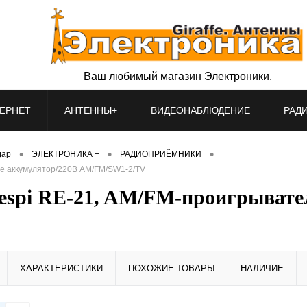
Ваш любимый магазин Электроники.
ЕРНЕТ
АНТЕННЫ+
ВИДЕОНАБЛЮДЕНИЕ
РАД
•
•
•
дар
ЭЛЕКТРОНИКА +
РАДИОПРИЁМНИКИ
е аккумулятор/220В AM/FM/SW1-2/TV
espi RE-21, AM/FM-проигрывате
ХАРАКТЕРИСТИКИ
ПОХОЖИЕ ТОВАРЫ
НАЛИЧИЕ