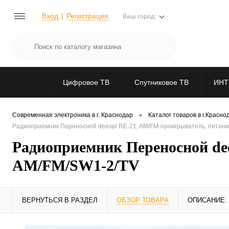
Вход
Регистрация
Ваш город:
Цифровое ТВ
Спутниковое ТВ
ИНТ
•
Современная электроника в г. Краснодар
Каталог товаров в г.Красно
Радиоприемник Переносной deespi RE-21, AM/FM-проигрыватель, питани
Радиоприемник Переносной de
AM/FM/SW1-2/TV
ВЕРНУТЬСЯ В РАЗДЕЛ
ОБЗОР ТОВАРА
ОПИСАНИЕ