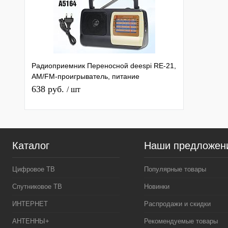
Радиоприемник Переносной deespi RE-21,
AM/FM-проигрыватель, питание
аккумулятор/220В AM/FM/SW1-2/TV
638 руб.
/ шт
Каталог
Наши предложен
Цифровое ТВ
Популярные товары
Спутниковое ТВ
Новинки
ИНТЕРНЕТ
Распродажи и скидки
АНТЕННЫ+
Рекомендуемые товары