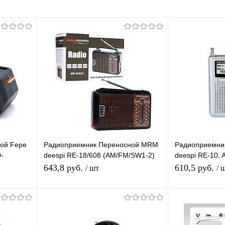
ой Fepe
Радиоприемник Переносной MRM
Радиоприемни
-
deespi RE-18/608 (AM/FM/SW1-2)
deespi RE-10,
т
проигрыватель, Питание: 220В
проигрыватель
643,8 руб.
610,5 руб.
/ шт
/ 
BT/USB/AUX/Mi
аккумулятор/2
В корзину
П