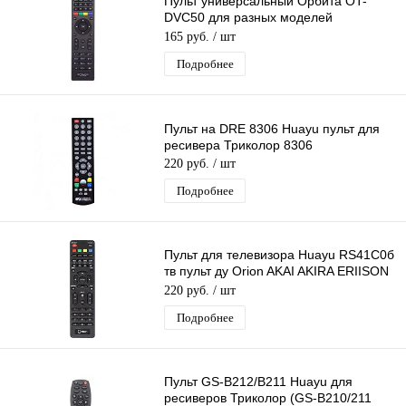
Пульт универсальный Орбита OT-
DVC50 для разных моделей
приставок МТС
165 руб.
/ шт
Подробнее
Пульт на DRE 8306 Huayu пульт для
ресивера Триколор 8306
220 руб.
/ шт
Подробнее
Пульт для телевизора Huayu RS41C0б
тв пульт ду Orion AKAI AKIRA ERIISON
FUSION ORFEY SHIVAKI SUZUKI
220 руб.
/ шт
Подробнее
Пульт GS-B212/B211 Huayu для
ресиверов Триколор (GS-B210/211