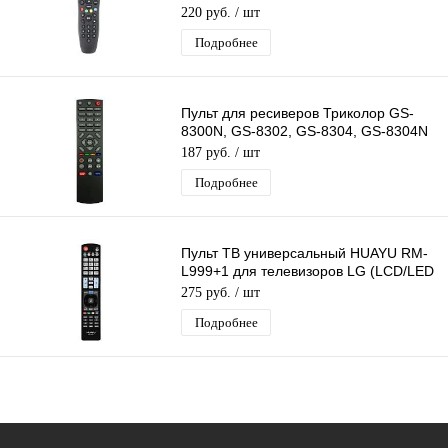
В-212
220 руб.
/ шт
B520,В521,B522,В531/533,В532/534)
Подробнее
Пульт для ресиверов Триколор GS-
8300N, GS-8302, GS-8304, GS-8304N
Huayu
187 руб.
/ шт
Подробнее
Пульт ТВ универсальный HUAYU RM-
L999+1 для телевизоров LG (LCD/LED
LG)
275 руб.
/ шт
Подробнее