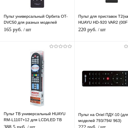
Пульт универсальный Орбита OT-
Пульт для приставок Т2(ка
DVC50 для разных моделей
HUAYU HD-920 VAR2 (00F
приставок МТС
пульт ДУ для DVB-T2 реси
165 руб.
220 руб.
/ шт
/ шт
приставки
В корзину
В корзину
Купить в 1 клик
К сравнению
Купить в 1 клик
К с
В избранное
В наличии
В избранное
В н
Пульт ТВ универсальный HUAYU
Пульт на Oriel ПДУ-10 (дл
RM-L1107+12 для LCD/LED ТВ
моделей 793/794/ 963)
Заменяет огромное кол-во пультов
388,5 руб.
222 руб.
/ шт
/ шт