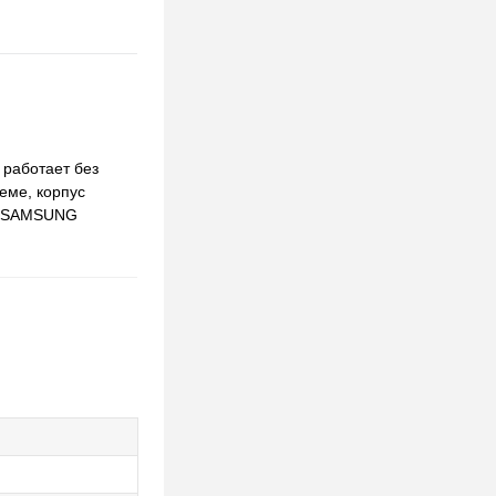
 работает без
еме, корпус
ра SAMSUNG