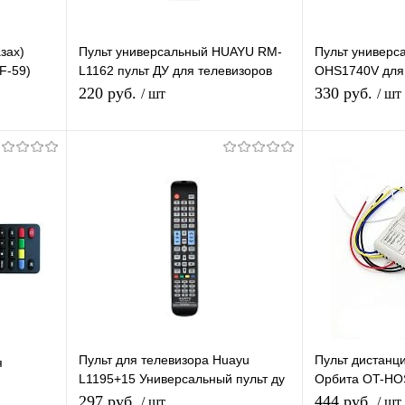
зах)
Пульт универсальный HUAYU RM-
Пульт универ
F-59)
L1162 пульт ДУ для телевизоров
OHS1740V для 
вера, тв
LG, 3D LED TV с функцией SMART
JH-1005)
220 руб.
330 руб.
/ шт
/ шт
В корзину
равнению
Купить в 1 клик
К сравнению
Купить в 1 
аличии
В избранное
В наличии
В избранное
Пульт для телевизора Huayu
Пульт дистанц
я
L1195+15 Универсальный пульт ду
Орбита OT-HOS
для различных телевизоров
приборов (3 ка
297 руб.
444 руб.
/ шт
/ шт