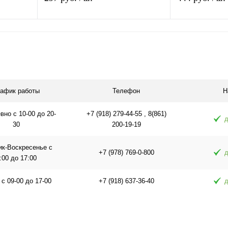
В корзину
равнению
Купить в 1 клик
К сравнению
Купить в 1 
аличии
В избранное
В наличии
В избранное
рафик работы
Телефон
Н
но с 10-00 до 20-
+7 (918) 279-44-55 , 8(861)
д
30
200-19-19
ик-Воскресенье с
+7 (978) 769-0-800
д
:00 до 17:00
 с 09-00 до 17-00
+7 (918) 637-36-40
д