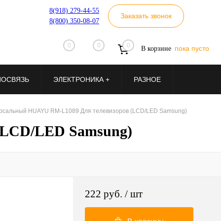
8(918) 279-44-55
Заказать звонок
8(800) 350-08-07
0
0
0
пока пусто
В корзине
ИОСВЯЗЬ
ЭЛЕКТРОНИКА +
РАЗНОЕ
ерсальный HUAYU RM-L1089 Для телевизоров (LCD/LED Samsung)
(LCD/LED Samsung)
222 руб.
/ шт