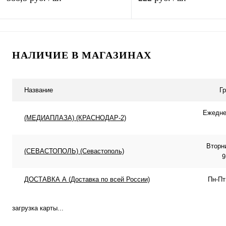
телевизоров
Подписаться
В корзину
НАЛИЧИЕ В МАГАЗИНАХ
Купить в 1 клик
К сравнению
Купить в 1 клик
К с
В избранное
Под заказ
В избранное
В н
Название
Г
Ежеднев
(МЕДИАПЛАЗА) (КРАСНОДАР-2)
Вторн
(СЕВАСТОПОЛЬ) (Севастополь)
9
ДОСТАВКА А (Доставка по всей России)
Пн-Пт
загрузка карты...