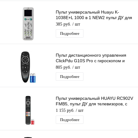
Пульт универсальный Huayu K-
1038E+L 1000 в 1 NEW2 пульт ДУ для
кондиционеров.управляет 2-мя
385 руб.
/ шт
кондиц.
Подробнее
Пульт дистанционного управления
ClickPdu G10S Pro с гироскопом и
голосовым управлением + подсветка
805 руб.
/ шт
Подробнее
Пульт универсальный HUAYU RC902V
FMB5, пульт ДУ для телевизоров, с
голосовым управлением
1 155 руб.
/ шт
Подробнее