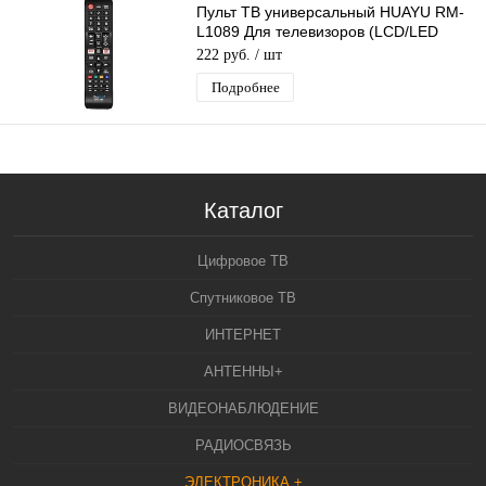
Пульт ТВ универсальный HUAYU RM-
L1089 Для телевизоров (LCD/LED
Samsung)
222 руб.
/ шт
Подробнее
Каталог
Цифровое ТВ
Спутниковое ТВ
ИНТЕРНЕТ
АНТЕННЫ+
ВИДЕОНАБЛЮДЕНИЕ
РАДИОСВЯЗЬ
ЭЛЕКТРОНИКА +