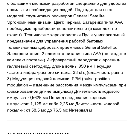
с большими кнопками разработан специально для удобства
пожилых и слабовидящих людей. Подходит для всех
моделей спутниковых ресиверов General Satellite.
Эргономичный дизайн. Цвет: черный. Батарейки типа ААА
необходимо приобрести дополнительно (в комплект не
входят). Технические характеристики Пульт универсальный
предназначен для управления работой бытовых
телевизионных цифровых приемников General Satellite.
Электропитание: 2 элемента питания типа AAA (не входят в
комплект поставки) Инфракрасный передатчик: арсенид-
галлиевый светодиод, длина волны 950 нм Несущая
частота инфракрасного сигнала: 38 кГц (скважность равна
3) Модуляция кодовой посылки: PPM (pulse-position
modulation – изменение расстояния между импульсами при
фиксированной длине импульса) Длительность кодового
импульса: 0,5625 мс Период следования кодовых
импульсов: 1,125 мс либо 2,25 мс Длительность кодовой
посылки: от 58,5 мс до 76,5 мс Интервал м