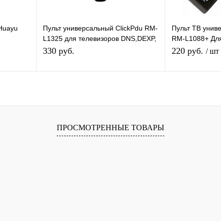
Huayu
Пульт универсальный ClickPdu RM-
Пульт ТВ уни
L1325 для телевизоров DNS,DEXP,
RM-L1088+ Для
Shivaki,
Doffler LCD/LED
(LCD/LED Sam
330 руб.
220 руб.
/ шт
В корзину
П
равнению
Купить в 1 клик
К сравнению
Купить в 1 
ПРОСМОТРЕННЫЕ ТОВАРЫ
аличии
В избранное
В наличии
В избранное