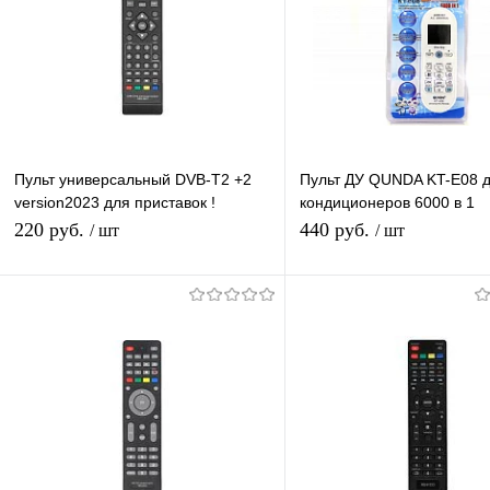
Пульт универсальный DVB-T2 +2
Пульт ДУ QUNDA KT-E08 
version2023 для приставок !
кондиционеров 6000 в 1
универсальный для разных
универсальный пульт для
220 руб.
440 руб.
/ шт
/ шт
моделей DVB-T2
кондиционеров
Подписаться
В корзину
Купить в 1 клик
К сравнению
Купить в 1 клик
К с
В избранное
Под заказ
В избранное
В н