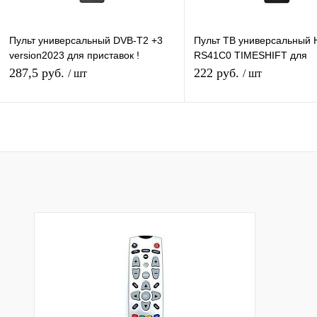
Пульт универсальный DVB-T2 +3
Пульт ТВ универсальный 
version2023 для приставок !
RS41C0 TIMESHIFT для
универсальный для разных
телевизоров Vekta, ECON, 
287,5 руб.
222 руб.
/ шт
/ шт
моделей DVB-T2
FUSION, VITYAZ
Подписаться
В корзину
Купить в 1 клик
К сравнению
Купить в 1 клик
К с
В избранное
Под заказ
В избранное
В н