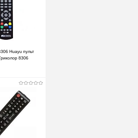
8306 Huayu пульт
Триколор 8306
В корзину
клик
К сравнению
В наличии