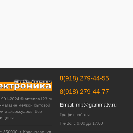
8(918) 279-44-55
8(918) 279-44-77
 1991-2024 © antenna123.ru
Email:
mp@gammatv.ru
т-магазин мелкой бытовой
ки и аксессуаров. Все
График работы
щищены.
Пн-Вс: с 9:00 до 17:00
 350000, г. Краснодар, ул.