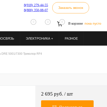
8(918) 279-44-55
Заказать звонок
8(800) 350-08-07
0
0
0
пока пусто
В корзине
ИОСВЯЗЬ
ЭЛЕКТРОНИКА +
РАЗНОЕ
а DRE 5001/7300 Триколор RF4
2 695 руб.
/ шт