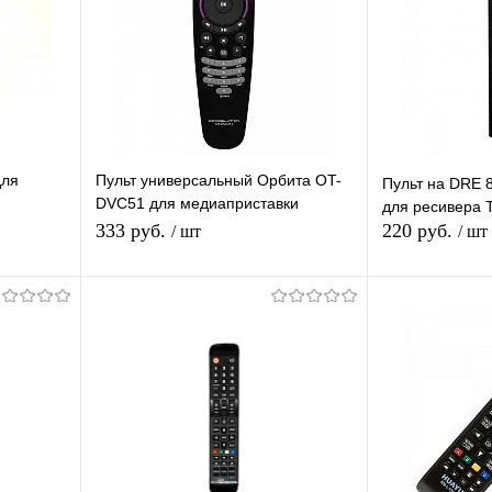
для
Пульт универсальный Орбита OT-
Пульт на DRE 
DVC51 для медиаприставки
для ресивера 
Ростелеком
333 руб.
220 руб.
/ шт
/ шт
Подписаться
равнению
Купить в 1 клик
К сравнению
Купить в 1 
аличии
В избранное
Под заказ
В избранное