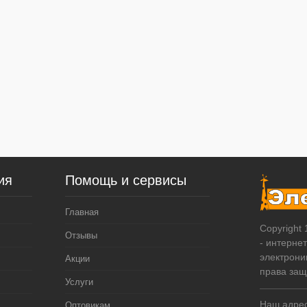
ия
Помощь и сервисы
Главная
Copyright
Отзывы
- интерне
электрони
Акции
права за
Услуги
Наш адрес:
Оптовикам